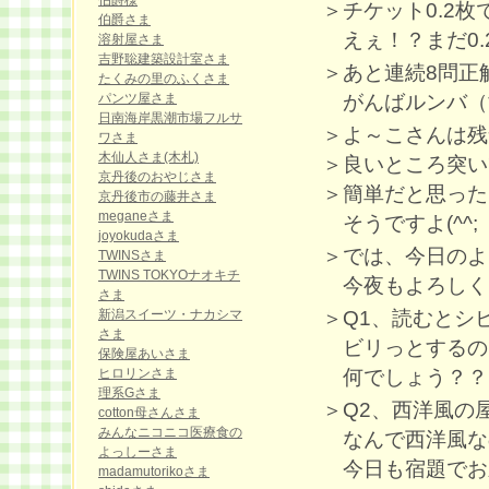
伯爵様
＞チケット0.2枚
伯爵さま
えぇ！？まだ0.
溶射屋さま
吉野聡建築設計室さま
＞あと連続8問正
たくみの里のふくさま
がんばルンバ（*
パンツ屋さま
日南海岸黒潮市場フルサ
＞よ～こさんは残
ワさま
木仙人さま(木札)
＞良いところ突い
京丹後のおやじさま
＞簡単だと思った
京丹後市の藤井さま
meganeさま
そうですよ(^^;
joyokudaさま
＞では、今日のよ
TWINSさま
TWINS TOKYOナオキチ
今夜もよろしく
さま
＞Q1、読むとシ
新潟スイーツ・ナカシマ
さま
ビリっとするの
保険屋あいさま
何でしょう？？
ヒロリンさま
理系Gさま
＞Q2、西洋風の
cotton母さんさま
みんなニコニコ医療食の
なんで西洋風な
よっしーさま
今日も宿題でお願い
madamutorikoさま