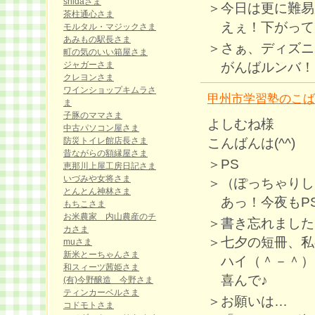
shidaさま
＞今日は更に難易
茶柱通心さま
えぇ！下がって
モルタル・マジックさま
あみもの駅長さま
＞さぁ、ディズニ
町の気のいい箱屋さま
がんばルンバ！
ジャガーさま
クレヨンさま
ワインショップキムラさ
甲州市学習塾のこば
ま
子豚のママさま
よしむね様
中古パソコン屋さま
こんばんは(^^)
防災トイレ館店長さま
昔ながらの額縁屋さま
＞PS
恵那川上屋工房日記さま
いづみや女将さま
＞（ぽっちゃりし
とんとん神林さま
あっ！今夜もPSし
もちこさま
お米農家 内山農産のチ
＞書き忘れました
カさま
＞七夕の短冊、私
muさま
新米とーちゃんさま
ハイ（＾－＾）
和スィーツ茜姫さま
喜んで♪
(有)今野醸造 今野さま
ティンカーベルさま
＞お願いは…
コドモトさま