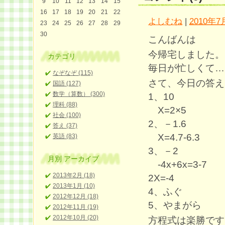
9
10
11
12
13
14
15
16
17
18
19
20
21
22
よしむね
|
2010年7月
23
24
25
26
27
28
29
30
こんばんは
今帰宅しました。
カテゴリ
毎日が忙しくて…
なぞなぞ (115)
さて、今日の答え
国語 (127)
数学（算数） (300)
1、10
理科 (88)
X=2×5
社会 (100)
2、－1.6
答え (37)
X=4.7-6.3
英語 (83)
3、－2
月別
アーカイブ
-4x+6x=3-7
2013年2月 (18)
2X=-4
2013年1月 (10)
4、ふぐ
2012年12月 (18)
5、やまがら
2012年11月 (19)
2012年10月 (20)
方程式は楽勝です