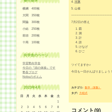
番付基準
4.
河豚
横綱 400枚
5. 山雀
大関 350枚
−−−−−−−−−−−−−−−−−−−−−−−
関脇 300枚
7月2日の答え
小結 250枚
図
測
前頭 200枚
計
十両 100枚
諮
けなげ
ひご
向学舎のページ
学習塾向学舎
ツイてますか♪
今日の『頭の体操』です
今日も一日がんばりましょう
塾長ブログ
Nobuのポエム
2023年4月
カテゴリ
:
数学（算数）
タグ
:
方程式
日
月
火
水
木
金
土
1
2
3
4
5
6
7
8
コメント(9)