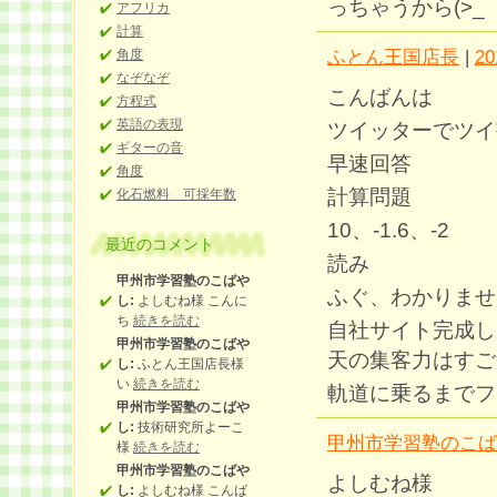
っちゃうから(>_
アフリカ
計算
ふとん王国店長
|
20
角度
なぞなぞ
こんばんは
方程式
英語の表現
ツイッターでツイ
ギターの音
早速回答
角度
計算問題
化石燃料 可採年数
10、-1.6、-2
最近のコメント
読み
甲州市学習塾のこばや
ふぐ、わかりませ
し:
よしむね様 こんに
ち
続きを読む
自社サイト完成し
甲州市学習塾のこばや
天の集客力はすご
し:
ふとん王国店長様
い
続きを読む
軌道に乗るまでフ
甲州市学習塾のこばや
し:
技術研究所よーこ
甲州市学習塾のこば
様
続きを読む
甲州市学習塾のこばや
よしむね様
し:
よしむね様 こんば