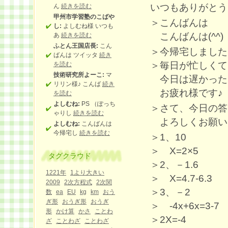
いつもありがとう
ん
続きを読む
甲州市学習塾のこばや
＞こんばんは
し:
よしむね様 いつも
こんばんは(^^)
あ
続きを読む
ふとん王国店長:
こん
＞今帰宅しました
ばんは ツイッタ
続き
＞毎日が忙しくて
を読む
技術研究所よーこ:
マ
今日は遅かったで
リリン様♪ こんば
続き
お疲れ様です♪
を読む
よしむね:
PS （ぽっち
＞さて、今日の答
ゃりし
続きを読む
よろしくお願いし
よしむね:
こんばんは
今帰宅し
続きを読む
＞1、10
＞ X=2×5
タグクラウド
＞2、－1.6
1221年
1より大きい
＞ X=4.7-6.3
2009
2次方程式
2次関
＞3、－2
数
ea
EU
kg
km
おう
ぎ形
おうぎ形
おうぎ
＞ -4x+6x=3-7
形
かけ算
かさ
ことわ
＞2X=-4
ざ
ことわざ
ことわざ