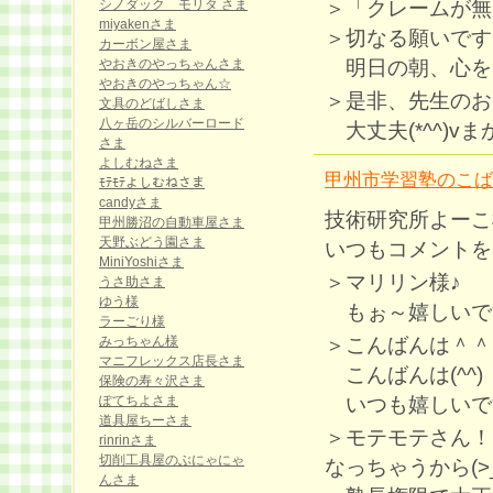
＞「クレームが無
シノダック モリタ さま
miyakenさま
＞切なる願いです
カーボン屋さま
明日の朝、心を
やおきのやっちゃんさま
やおきのやっちゃん☆
＞是非、先生のお
文具のどばしさま
八ヶ岳のシルバーロード
大丈夫(*^^)v
さま
よしむねさま
甲州市学習塾のこば
ﾓﾃﾓﾃよしむねさま
candyさま
技術研究所よーこ
甲州勝沼の自動車屋さま
天野ぶどう園さま
いつもコメントを
MiniYoshiさま
＞マリリン様♪
うさ助さま
ゆう様
もぉ～嬉しいです(#
ラーごり様
＞こんばんは＾＾
みっちゃん様
マニフレックス店長さま
こんばんは(^^)
保険の寿々沢さま
いつも嬉しいで
ぽてちよさま
道具屋ちーさま
＞モテモテさん！
rinrinさま
切削工具屋のぶにゃにゃ
なっちゃうから(>
んさま