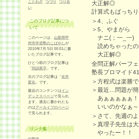
ことわざ
つづり
つり合
大正解◎
い
計算式もばっちり
＞4、ふぐ
このブログ記事につ
いて
＞5、やまがら
ナニ(；一_一)
このページは、
山梨県甲
州市学習塾のこばやし
が
読めちゃったの
2010年7月 5日 00:01に書
大正解◎
いたブログ記事です。
全問正解パーフェ
ひとつ前のブログ記事は
「
同訓異字
」です。
塾長プロマイド41.5
次のブログ記事は「
化学
＞方程式は楽勝で
変化
」です。
＞最近…問題が簡
最近のコンテンツは
イン
デックスページ
で見られ
あぁぁぁぁぁ！！言
ます。過去に書かれたも
いいのかなぁ～
のは
アーカイブのページ
で見られます。
＞さて、先週のよ
＞真理子先生は大
リンク集
やったー！！