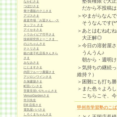
塾長権限で大正
なかむさま
つぼひさま
だから不投稿はイヤ
青汁通販のクニさま
＞やまがらなんで
アゴスさま
産直市場「お冨さん」-ス
そうなんです(*^^
タッフｎ さま
＞あとはむねむね
アイセキさま
トウカイピア竹平さま
大正解◎
技術研究所よーこさま
のぶちゃんさま
＞今日の溶射屋さ
ナトリさま
うんうん♪
銀の迷子札店長きんきら
さま
朝から・週明け早々
みなみさま
＞気持ちの継続っ
にじますさま
内田フルーツ農園さま
維持？）
アジロンワインさま
＞困難にも打ち勝
久保建築さま
町田パンさま
＞また色々よろし
営業見習いUちゃんさま
こちらこそ、今
VenusGardenさま
市川先生
EM 店長さま
甲州市学習塾のこば
電気屋パパさま
しろくまちゃんさま
ふとん王国店長様