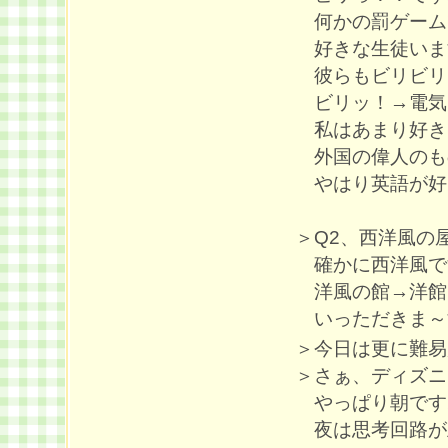
何かの罰ゲーム
好きな生徒いま
彼らもビリビリし
ビリッ！→電気
私はあまり好き
外国の偉人のも
やはり英語が好
＞Q2、西洋風の
確かに西洋風で
洋風の館→洋館
いっただきま～す
＞今日は更に難易
＞さぁ、ディズニ
やっぱり朝です
夜は思考回路が止