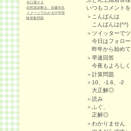
水口屋さま
いつもコメントを
自然派診断士 佐藤先生
イメージでわかる中学受
＞こんばんは
験算数問題
こんばんは(^^)
＞ツイッターでツ
今日はフォローあり
昨年から始めて
＞早速回答
今夜もよろしくお
＞計算問題
＞10、-1.6、-2
大正解◎
＞読み
＞ふぐ、
正解◎
＞わかりません 