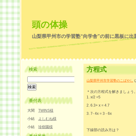
頭の体操
山梨県甲州市の学習塾“向学舎”の前に黒板に出
方程式
検索
山梨県甲州市学習塾のこばやし
(
＊次の方程式を解きましょう
1. x/2 =5
番付表
2. 6.3+ x = 4.7
大関
TWINS様
3. 7- 4x = 3 - 6x
小結
よしむね様
小結
珍樹園様
下線部の読み方は？