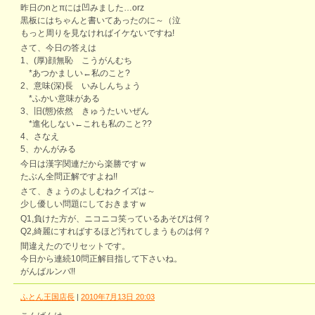
昨日のnとπには凹みました…orz
黒板にはちゃんと書いてあったのに～（泣
もっと周りを見なければイケないですね!
さて、今日の答えは
1、(厚)顔無恥 こうがんむち
*あつかましい←私のこと?
2、意味(深)長 いみしんちょう
*ふかい意味がある
3、旧(態)依然 きゅうたいいぜん
*進化しない←これも私のこと??
4、さなえ
5、かんがみる
今日は漢字関連だから楽勝ですｗ
たぶん全問正解ですよね!!
さて、きょうのよしむねクイズは～
少し優しい問題にしておきますｗ
Q1,負けた方が、ニコニコ笑っているあそびは何？
Q2,綺麗にすればするほど汚れてしまうものは何？
間違えたのでリセットです。
今日から連続10問正解目指して下さいね。
がんばルンバ!!
ふとん王国店長
|
2010年7月13日 20:03