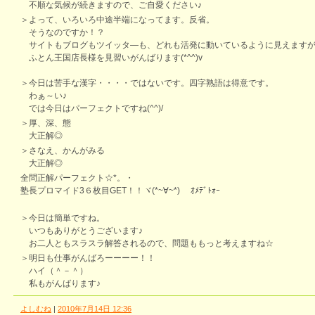
不順な気候が続きますので、ご自愛ください♪
＞よって、いろいろ中途半端になってます。反省。
そうなのですか！？
サイトもブログもツイッタ―も、どれも活発に動いているように見えますが(
ふとん王国店長様を見習いがんばります(*^^)v
＞今日は苦手な漢字・・・・ではないです。四字熟語は得意です。
わぁ～い♪
では今日はパーフェクトですね(^^)/
＞厚、深、態
大正解◎
＞さなえ、かんがみる
大正解◎
全問正解パーフェクト☆*。・
塾長プロマイド3６枚目GET！！ヾ(*~∀~*)ゞ ｵﾒﾃﾞﾄｫｰ
＞今日は簡単ですね。
いつもありがとうございます♪
お二人ともスラスラ解答されるので、問題ももっと考えますね☆
＞明日も仕事がんばろーーーー！！
ハイ（＾－＾）
私もがんばります♪
よしむね
|
2010年7月14日 12:36