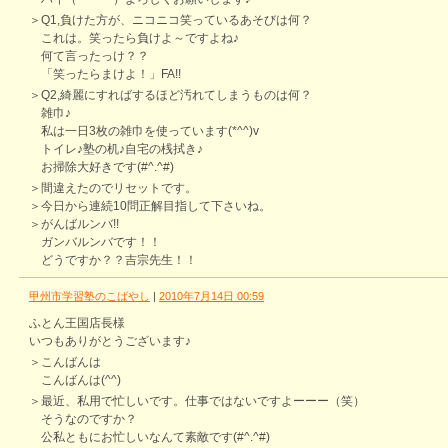
＞Q1,負けた方が、ニコニコ笑っているあそびは何？
これは。笑ったら負けよ～ですよね♪
何て言ったっけ？？
「笑ったらまけよ！」FA!!
＞Q2,綺麗にすればするほど汚れてしまうものは何？
雑巾♪
私は一日3枚の雑巾を使っています(*^^)v
トイレ♪塾の机♪自宅の桟拭き♪
お掃除大好きです(#^.^#)
＞間違えたのでリセットです。
＞今日から連続10問正解目指して下さいね。
＞がんばルンバ!!
ガンバルンバです！！
どうですか？？吉宗先生！！
甲州市学習塾のこばやし
|
2010年7月14日 00:59
ふとん王国店長様
いつもありがとうございます♪
＞こんばんは
こんばんは(^^)
＞最近、私用で忙しいです。仕事ではないですよーーー（笑）
そうなのですか？
公私ともにお忙しいなんて素敵です(#^.^#)