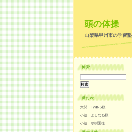
頭の体操
山梨県甲州市の学習塾
検索
番付表
大関
TWINS様
小結
よしむね様
小結
珍樹園様