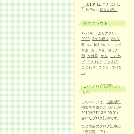
よしむね:
こんばんは
昨日のn
続きを読む
タグクラウド
1221年
1より大きい
2009
2次方程式
2次関
数
ea
EU
kg
km
おう
ぎ形
おうぎ形
おうぎ
形
かけ算
かさ
ことわ
ざ
ことわざ
ことわざ
ことわざ
つづり
つり合
い
このブログ記事につ
いて
このページは、
山梨県甲
州市学習塾のこばやし
が
2010年7月13日 00:01に
書いたブログ記事です。
ひとつ前のブログ記事は
「
自然数
」です。