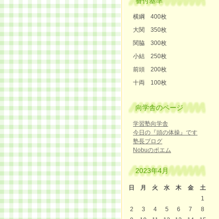
番付基準
横綱 400枚
大関 350枚
関脇 300枚
小結 250枚
前頭 200枚
十両 100枚
向学舎のページ
学習塾向学舎
今日の『頭の体操』です
塾長ブログ
Nobuのポエム
2023年4月
日
月
火
水
木
金
土
1
2
3
4
5
6
7
8