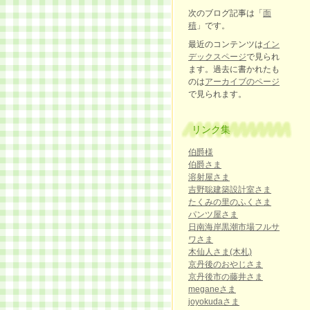
次のブログ記事は「
面
積
」です。
最近のコンテンツは
イン
デックスページ
で見られ
ます。過去に書かれたも
のは
アーカイブのページ
で見られます。
リンク集
伯爵様
伯爵さま
溶射屋さま
吉野聡建築設計室さま
たくみの里のふくさま
パンツ屋さま
日南海岸黒潮市場フルサ
ワさま
木仙人さま(木札)
京丹後のおやじさま
京丹後市の藤井さま
meganeさま
joyokudaさま