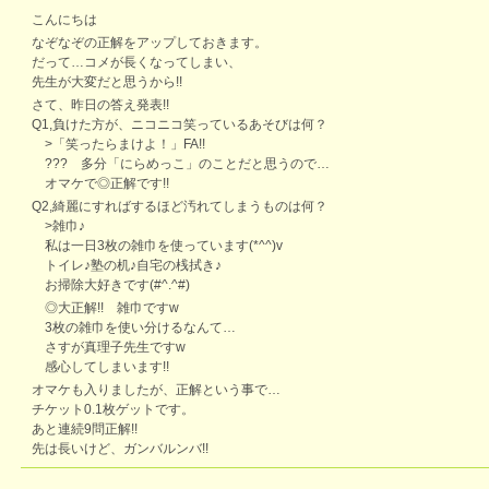
こんにちは
なぞなぞの正解をアップしておきます。
だって…コメが長くなってしまい、
先生が大変だと思うから!!
さて、昨日の答え発表!!
Q1,負けた方が、ニコニコ笑っているあそびは何？
>「笑ったらまけよ！」FA!!
??? 多分「にらめっこ」のことだと思うので…
オマケで◎正解です!!
Q2,綺麗にすればするほど汚れてしまうものは何？
>雑巾♪
私は一日3枚の雑巾を使っています(*^^)v
トイレ♪塾の机♪自宅の桟拭き♪
お掃除大好きです(#^.^#)
◎大正解!! 雑巾ですw
3枚の雑巾を使い分けるなんて…
さすが真理子先生ですw
感心してしまいます!!
オマケも入りましたが、正解という事で…
チケット0.1枚ゲットです。
あと連続9問正解!!
先は長いけど、ガンバルンバ!!