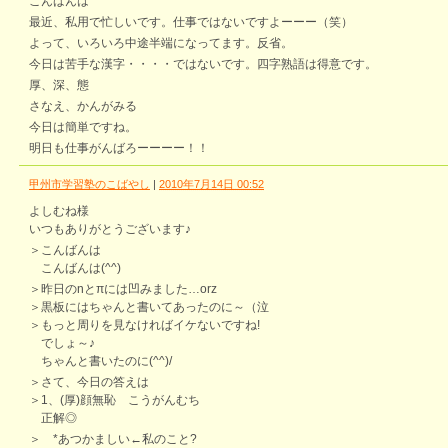
こんばんは
最近、私用で忙しいです。仕事ではないですよーーー（笑）
よって、いろいろ中途半端になってます。反省。
今日は苦手な漢字・・・・ではないです。四字熟語は得意です。
厚、深、態
さなえ、かんがみる
今日は簡単ですね。
明日も仕事がんばろーーーー！！
甲州市学習塾のこばやし
|
2010年7月14日 00:52
よしむね様
いつもありがとうございます♪
＞こんばんは
こんばんは(^^)
＞昨日のnとπには凹みました…orz
＞黒板にはちゃんと書いてあったのに～（泣
＞もっと周りを見なければイケないですね!
でしょ～♪
ちゃんと書いたのに(^^)/
＞さて、今日の答えは
＞1、(厚)顔無恥 こうがんむち
正解◎
＞ *あつかましい←私のこと?