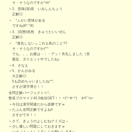
そ・そうなのですか^m^
＞2、意味(深)長 いみしんちょう
正解◎
＞ *ふかい意味がある
ですね(#^.^#)
＞3、旧(態)依然 きゅうたいいぜん
正解◎
＞ *進化しない←これも私のこと??
そ・そうなのですか(^^ゞ
でも。。。お腹は・・・アッ！失礼しました（笑
最近、ダイエット中でしたね♪
＞4、さなえ
＞5、かんがみる
大正解◎
5も読めちゃいましたね^^;
さすが漢字博士！！
全問正解パーフェクト☆*。
塾長プロマイド45.5枚目GET！！ヾ(*~∀~*)ゞ ｵﾒﾃﾞﾄｫｰ
＞今日は漢字関連だから楽勝ですｗ
＞たぶん全問正解ですよね!!
さすがです！！
＞さて、きょうのよしむねクイズは～
＞少し優しい問題にしておきますｗ
ハイ（＾－＾）よろしくお願いします♪