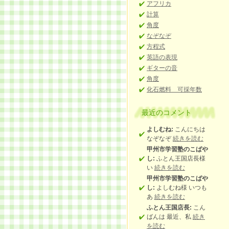
アフリカ
計算
角度
なぞなぞ
方程式
英語の表現
ギターの音
角度
化石燃料 可採年数
最近のコメント
よしむね:
こんにちは
なぞなぞ
続きを読む
甲州市学習塾のこばや
し:
ふとん王国店長様
い
続きを読む
甲州市学習塾のこばや
し:
よしむね様 いつも
あ
続きを読む
ふとん王国店長:
こん
ばんは 最近、私
続き
を読む