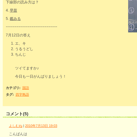
下線部の読み方は？
4.
早苗
5.
鑑みる
−−−−−−−−−−−−−−−−−−−−−−−−
7月12日の答え
エ、キ
うるうどし
ちんじ
ツイてますか♪
今日も一日がんばりましょう！
カテゴリ
:
国語
タグ
:
四字熟語
コメント(5)
よしむね
|
2010年7月13日 19:03
こんばんは