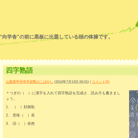
“向学舎”の前に黒板に出題している頭の体操です。
四字熟語
山梨県甲州市学習塾のこばやし
(
2010年7月13日 00:01
)
|
コメント(5)
＊つぎの（ ）に漢字を入れて四字熟語を完成さ、読み方も書きまし
ょう。
1. （ ）顔無恥
2. 意味（ ）長
3. 旧（ ）依然