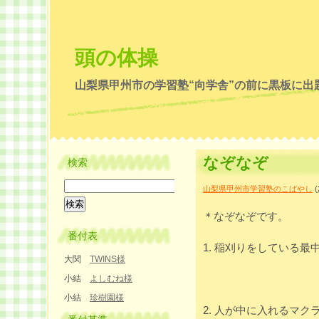
頭の体操
山梨県甲州市の学習塾“向学舎”の前に黒板に出
なぞなぞ
検索
山梨県甲州市学習塾のこばやし
(
＊なぞなぞです。
番付表
1. 稲刈りをしている
大関
TWINS様
小結
よしむね様
小結
珍樹園様
2. 人が中に入れるマク