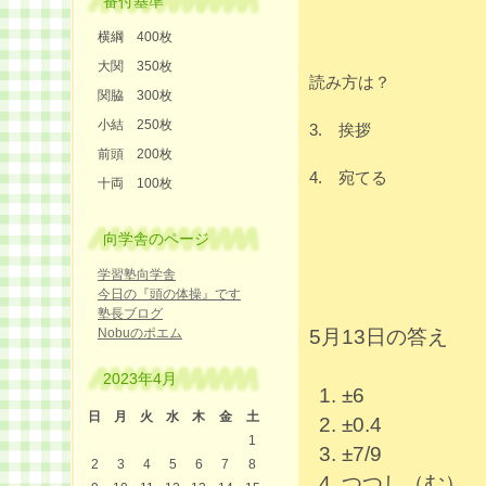
番付基準
横綱 400枚
大関 350枚
読み方は？
関脇 300枚
小結 250枚
3. 挨拶
前頭 200枚
4. 宛てる
十両 100枚
向学舎のページ
学習塾向学舎
今日の『頭の体操』です
塾長ブログ
Nobuのポエム
5月13日の答え
2023年4月
±6
日
月
火
水
木
金
土
±0.4
1
±7/9
2
3
4
5
6
7
8
つつし（む）