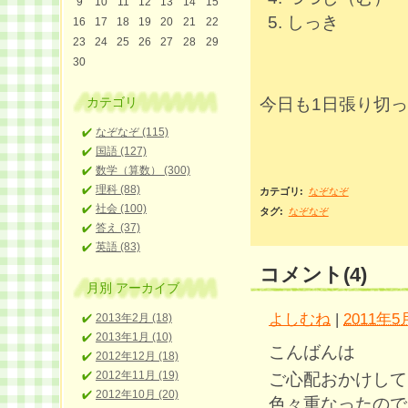
9
10
11
12
13
14
15
しっき
16
17
18
19
20
21
22
23
24
25
26
27
28
29
30
カテゴリ
今日も1日張り切
なぞなぞ (115)
国語 (127)
数学（算数） (300)
理科 (88)
カテゴリ
:
なぞなぞ
社会 (100)
タグ
:
なぞなぞ
答え (37)
英語 (83)
コメント(4)
月別
アーカイブ
よしむね
|
2011年5月
2013年2月 (18)
2013年1月 (10)
こんばんは
2012年12月 (18)
2012年11月 (19)
ご心配おかけして
2012年10月 (20)
色々重なったので