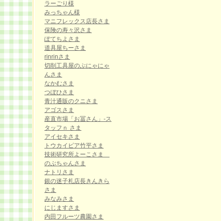
ラーごり様
みっちゃん様
マニフレックス店長さま
保険の寿々沢さま
ぽてちよさま
道具屋ちーさま
rinrinさま
切削工具屋のぶにゃにゃ
んさま
なかむさま
つぼひさま
青汁通販のクニさま
アゴスさま
産直市場「お冨さん」-ス
タッフｎ さま
アイセキさま
トウカイピア竹平さま
技術研究所よーこさま
のぶちゃんさま
ナトリさま
銀の迷子札店長きんきら
さま
みなみさま
にじますさま
内田フルーツ農園さま