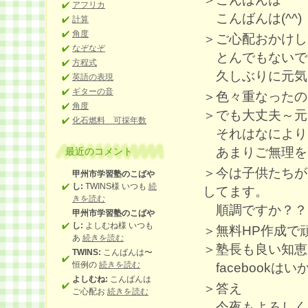
アフリカ
こんばんは(^^)
計算
角度
＞ご心配おかけし
なぞなぞ
とんでもないです(
方程式
久しぶりに元気
英語の表現
ギターの音
＞色々重なったの
角度
＞でも大丈夫～元
化石燃料 可採年数
それはなによりです
あまりご無理を
最近のコメント
＞今は子供たちが
甲州市学習塾のこばや
し:
TWINS様 いつも
続
してます。
きを読む
順調ですか？？
甲州市学習塾のこばや
し:
よしむね様 いつも
＞無料HP作成で
あ
続きを読む
＞塾長も良い知恵
TWINS:
こんばんは〜
恒例の
続きを読む
facebookはいか
よしむね:
こんばんは
＞答え
ご心配お
続きを読む
今夜もよろしくお