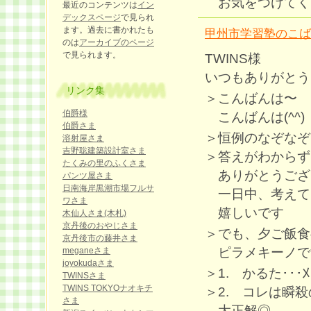
お気をつけてくだ
最近のコンテンツは
イン
デックスページ
で見られ
ます。過去に書かれたも
甲州市学習塾のこば
のは
アーカイブのページ
で見られます。
TWINS様
いつもありがとう
リンク集
＞こんばんは〜
伯爵様
こんばんは(^^)
伯爵さま
＞恒例のなぞなぞ
溶射屋さま
吉野聡建築設計室さま
＞答えがわからず
たくみの里のふくさま
ありがとうございま
パンツ屋さま
日南海岸黒潮市場フルサ
一日中、考えて
ワさま
嬉しいです
木仙人さま(木札)
京丹後のおやじさま
＞でも、夕ご飯食
京丹後市の藤井さま
ピラメキーノですね
meganeさま
joyokudaさま
＞1. かるた･･･
TWINSさま
TWINS TOKYOナオキチ
＞2. コレは瞬殺
さま
大正解◎