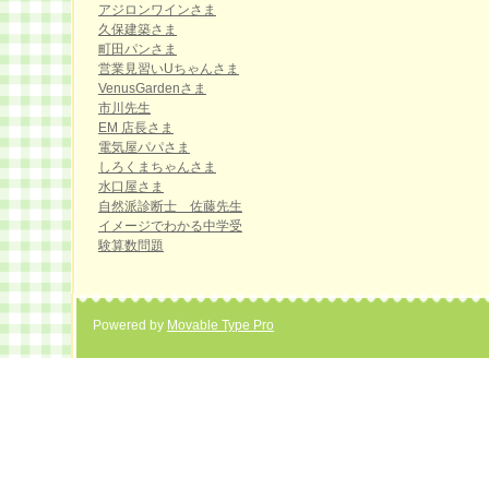
アジロンワインさま
久保建築さま
町田パンさま
営業見習いUちゃんさま
VenusGardenさま
市川先生
EM 店長さま
電気屋パパさま
しろくまちゃんさま
水口屋さま
自然派診断士 佐藤先生
イメージでわかる中学受
験算数問題
Powered by
Movable Type Pro