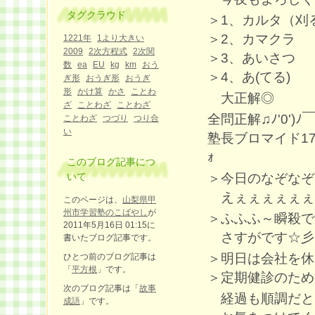
タグクラウド
＞1、カルタ（刈
＞2、カマクラ
1221年
1より大きい
2009
2次方程式
2次関
＞3、あいさつ
数
ea
EU
kg
km
おう
＞4、あ(てる)
ぎ形
おうぎ形
おうぎ
形
かけ算
かさ
ことわ
大正解◎
ざ
ことわざ
ことわざ
全問正解♫ﾉ'0')ﾉ￣
ことわざ
つづり
つり合
い
塾長ブロマイド171枚目G
ｫ
このブログ記事につ
＞今日のなぞなぞ
いて
えぇぇぇぇぇぇっ
このページは、
山梨県甲
州市学習塾のこばやし
が
＞ふふふ～瞬殺で
2011年5月16日 01:15に
さすがです☆彡
書いたブログ記事です。
＞明日は会社を休
ひとつ前のブログ記事は
「
平方根
」です。
＞定期健診のため病
次のブログ記事は「
故事
経過も順調だと
成語
」です。