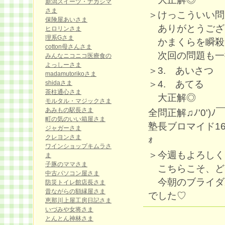
新潟スイーツ・ナカシマ
さま
＞けっこういい問
保険屋あいさま
ありがとうござ
ヒロリンさま
理系Gさま
かまくらを瞬殺
cotton母さんさま
次回の問題も一捻り
みんなニコニコ医療食の
よっしーさま
＞3. あいさつ
madamutorikoさま
＞4. あてる
shidaさま
茶柱通心さま
大正解◎
モルタル・マジックさま
あみもの駅長さま
全問正解♫ﾉ'0')ﾉ￣
町の気のいい箱屋さま
塾長ブロマイド161枚目G
ジャガーさま
クレヨンさま
ｫ
ワインショップキムラさ
＞今週もよろしくお
ま
子豚のママさま
こちらこそ、どう
中古パソコン屋さま
今朝のブライダ
防災トイレ館店長さま
昔ながらの額縁屋さま
でした♡
恵那川上屋工房日記さま
いづみや女将さま
とんとん神林さま