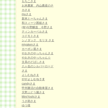
もちこさま
お米農家 内山農産のチ
カさま
muさま
新米とーちゃんさま
和スィーツ茜姫さま
(有)今野醸造 今野さま
ティンカーベルさま
コドモトさま
シノダック モリタ さま
miyakenさま
カーボン屋さま
やおきのやっちゃんさま
やおきのやっちゃん☆
文具のどばしさま
八ヶ岳のシルバーロード
さま
よしむねさま
ﾓﾃﾓﾃよしむねさま
candyさま
甲州勝沼の自動車屋さま
天野ぶどう園さま
MiniYoshiさま
うさ助さま
ゆう様