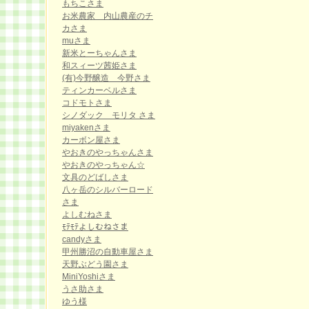
もちこさま
お米農家 内山農産のチ
カさま
muさま
新米とーちゃんさま
和スィーツ茜姫さま
(有)今野醸造 今野さま
ティンカーベルさま
コドモトさま
シノダック モリタ さま
miyakenさま
カーボン屋さま
やおきのやっちゃんさま
やおきのやっちゃん☆
文具のどばしさま
八ヶ岳のシルバーロード
さま
よしむねさま
ﾓﾃﾓﾃよしむねさま
candyさま
甲州勝沼の自動車屋さま
天野ぶどう園さま
MiniYoshiさま
うさ助さま
ゆう様