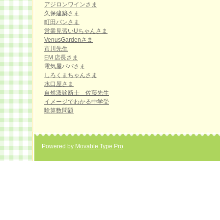
アジロンワインさま
久保建築さま
町田パンさま
営業見習いUちゃんさま
VenusGardenさま
市川先生
EM 店長さま
電気屋パパさま
しろくまちゃんさま
水口屋さま
自然派診断士 佐藤先生
イメージでわかる中学受
験算数問題
Powered by
Movable Type Pro