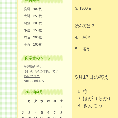
番付基準
3. 1300m
横綱 400枚
大関 350枚
関脇 300枚
読み方は？
小結 250枚
4. 遊説
前頭 200枚
十両 100枚
5. 培う
向学舎のページ
学習塾向学舎
今日の『頭の体操』です
塾長ブログ
5月17日の答え
Nobuのポエム
ウ
2023年4月
ほが（らか）
日
月
火
水
木
金
土
きんこう
1
2
3
4
5
6
7
8