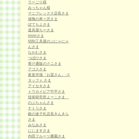
ラーごり様
みっちゃん様
マニフレックス店長さま
保険の寿々沢さま
ぽてちよさま
道具屋ちーさま
rinrinさま
切削工具屋のぶにゃにゃ
んさま
なかむさま
つぼひさま
青汁通販のクニさま
アゴスさま
産直市場「お冨さん」-ス
タッフｎ さま
アイセキさま
トウカイピア竹平さま
技術研究所よーこさま
のぶちゃんさま
ナトリさま
銀の迷子札店長きんきら
さま
みなみさま
にじますさま
内田フルーツ農園さま