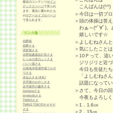
最近のコンテンツは
イン
こんばんは(^^)
デックスページ
で見られ
ます。過去に書かれたも
＞今日は一切ブロ
のは
アーカイブのページ
＞頭の体操は答えて
で見られます。
わぁ～(*ﾟ∀ﾟ)
リンク集
嬉しいです☆
＞よしむねさんと
伯爵様
伯爵さま
＞気にしたことは
溶射屋さま
＞10Ｐって、追
吉野聡建築設計室さま
たくみの里のふくさま
ジリジリと近づいて
パンツ屋さま
今日も生徒たち
日南海岸黒潮市場フルサ
ワさま
「よしむねさん、
木仙人さま(木札)
話題になってい
京丹後のおやじさま
京丹後市の藤井さま
＞さて、今日の回
meganeさま
joyokudaさま
今夜もよろしくお
TWINSさま
＞1．1.6㎝
TWINS TOKYOナオキチ
さま
＞2．15㎝