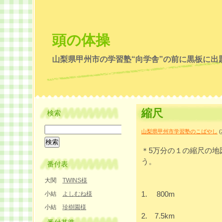
頭の体操
山梨県甲州市の学習塾“向学舎”の前に黒板に出
縮尺
検索
山梨県甲州市学習塾のこばやし
(
＊5万分の１の縮尺の地
う。
番付表
大関
TWINS様
1. 800m
小結
よしむね様
小結
珍樹園様
2. 7.5km