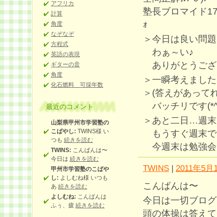
アフリカ
塾長ブロマイド173枚目G
計算
ｫ
角度
なぞなぞ
＞今日は良い問題
方程式
わぁ～い♪
英語の表現
ありがとうござ
ギターの音
角度
＞一瞬考えました
化石燃料 可採年数
＞(答えがあって
バッチリです(*^^
最近のコメント
＞あと二日…週末
山梨県甲州市学習塾の
こばやし:
TWINS様 い
もうすぐ週末で
つも
続きを読む
今週末は勉強会＆補
TWINS:
こんばんは〜
今日は
続きを読む
TWINS
|
2011年5月1
甲州市学習塾のこばや
し:
よしむね様 いつも
こんばんは〜
あ
続きを読む
よしむね:
こんばんは
今日は一切ブログ
ふぅ、疲
続きを読む
頭の体操は答えてお