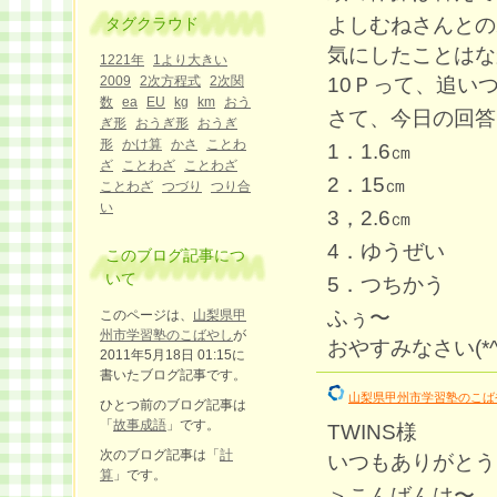
よしむねさんとの
タグクラウド
気にしたことはな
1221年
1より大きい
10Ｐって、追い
2009
2次方程式
2次関
数
ea
EU
kg
km
おう
さて、今日の回答
ぎ形
おうぎ形
おうぎ
形
かけ算
かさ
ことわ
1．1.6㎝
ざ
ことわざ
ことわざ
2．15㎝
ことわざ
つづり
つり合
い
3，2.6㎝
4．ゆうぜい
このブログ記事につ
いて
5．つちかう
ふぅ〜
このページは、
山梨県甲
州市学習塾のこばやし
が
おやすみなさい(*^_
2011年5月18日 01:15に
書いたブログ記事です。
山梨県甲州市学習塾のこば
ひとつ前のブログ記事は
「
故事成語
」です。
TWINS様
次のブログ記事は「
計
いつもありがとう
算
」です。
＞こんばんは〜