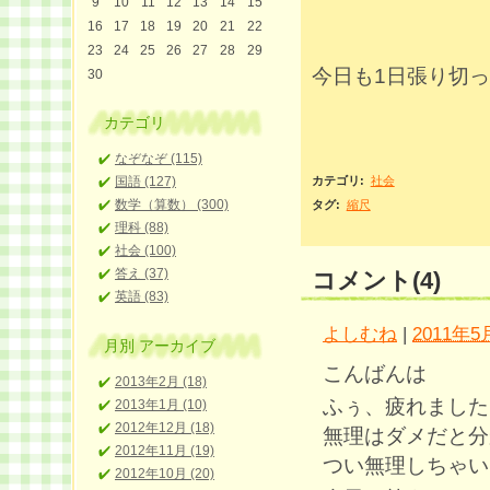
9
10
11
12
13
14
15
16
17
18
19
20
21
22
23
24
25
26
27
28
29
今日も1日張り切
30
カテゴリ
なぞなぞ (115)
国語 (127)
カテゴリ
:
社会
数学（算数） (300)
タグ
:
縮尺
理科 (88)
社会 (100)
答え (37)
コメント(4)
英語 (83)
よしむね
|
2011年5月
月別
アーカイブ
こんばんは
2013年2月 (18)
ふぅ、疲れました
2013年1月 (10)
2012年12月 (18)
無理はダメだと分
2012年11月 (19)
つい無理しちゃい
2012年10月 (20)