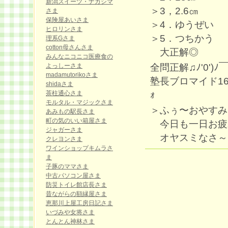
新潟スイーツ・ナカシマ
＞3，2.6㎝
さま
保険屋あいさま
＞4．ゆうぜい
ヒロリンさま
＞5．つちかう
理系Gさま
cotton母さんさま
大正解◎
みんなニコニコ医療食の
全問正解♫ﾉ'0')ﾉ￣
よっしーさま
madamutorikoさま
塾長ブロマイド163枚目G
shidaさま
ｫ
茶柱通心さま
モルタル・マジックさま
＞ふぅ〜おやすみなさ
あみもの駅長さま
町の気のいい箱屋さま
今日も一日お疲れ様
ジャガーさま
オヤスミなさ～い
クレヨンさま
ワインショップキムラさ
ま
子豚のママさま
中古パソコン屋さま
防災トイレ館店長さま
昔ながらの額縁屋さま
恵那川上屋工房日記さま
いづみや女将さま
とんとん神林さま