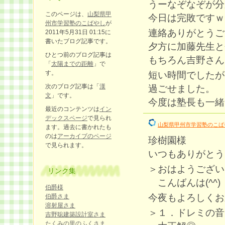
うーなぞなぞが分
このページは、
山梨県甲
今日は完敗ですｗ
州市学習塾のこばやし
が
連絡ありがとうご
2011年5月31日 01:15に
書いたブログ記事です。
夕方に加藤先生と
ひとつ前のブログ記事は
もちろん吉野さん
「
太陽までの距離
」で
す。
短い時間でしたが
次のブログ記事は「
漢
過ごせました。
文
」です。
今度は塾長も一緒
最近のコンテンツは
イン
デックスページ
で見られ
山梨県甲州市学習塾のこば
ます。過去に書かれたも
のは
アーカイブのページ
珍樹園様
で見られます。
いつもありがとう
＞おはようござい
リンク集
こんばんは(^^)
伯爵様
今夜もよろしくお願
伯爵さま
溶射屋さま
＞１．ドレミの音
吉野聡建築設計室さま
たくみの里のふくさま