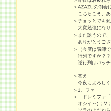
＞昨夜はお疲れさ
＞AZAZUの例
こちらこそ、あ
＞チョッとでも勉
大変勉強になりまし
＞また誘うので、
ありがとうござ
＞（今度は講師で
行列ですか？？
逆行列はバッチリで
＞答え
今夜もよろしくお
＞1、ファ
＞ ドレミファ「
オシイ～( ；∀；
ソラの上だから