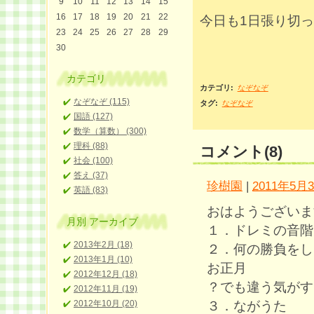
9
10
11
12
13
14
15
16
17
18
19
20
21
22
今日も1日張り切
23
24
25
26
27
28
29
30
カテゴリ
カテゴリ
:
なぞなぞ
なぞなぞ (115)
タグ
:
なぞなぞ
国語 (127)
数学（算数） (300)
理科 (88)
コメント(8)
社会 (100)
答え (37)
珍樹園
|
2011年5月3
英語 (83)
おはようございま
月別
アーカイブ
１．ドレミの音階
2013年2月 (18)
２．何の勝負をし
2013年1月 (10)
お正月
2012年12月 (18)
？でも違う気がす
2012年11月 (19)
３．ながうた
2012年10月 (20)