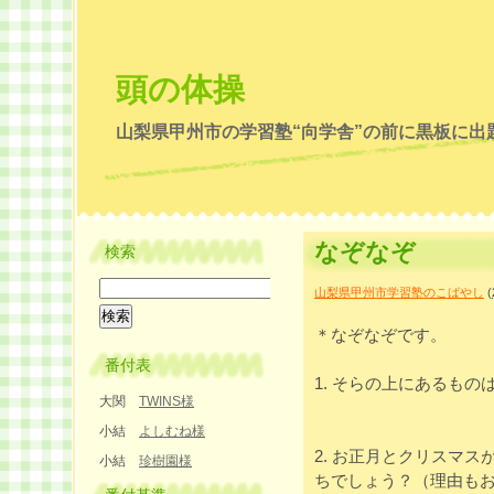
頭の体操
山梨県甲州市の学習塾“向学舎”の前に黒板に出
なぞなぞ
検索
山梨県甲州市学習塾のこばやし
(
＊なぞなぞです。
番付表
1. そらの上にあるもの
大関
TWINS様
小結
よしむね様
2. お正月とクリスマ
小結
珍樹園様
ちでしょう？（理由も