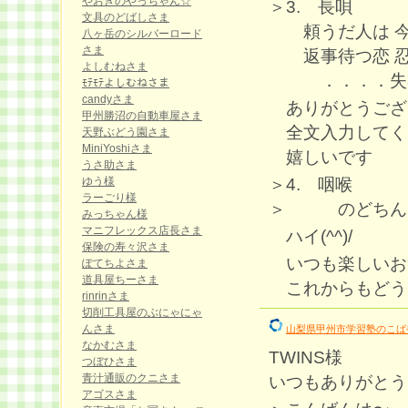
やおきのやっちゃん☆
＞3. 長唄
文具のどばしさま
頼うだ人は 今日
八ヶ岳のシルバーロード
さま
返事待つ恋 忍
よしむねさま
．．．．失礼い
ﾓﾃﾓﾃよしむねさま
candyさま
ありがとうござ
甲州勝沼の自動車屋さま
全文入力してく
天野ぶどう園さま
MiniYoshiさま
嬉しいです
うさ助さま
＞4. 咽喉
ゆう様
ラーごり様
＞ のどちん
みっちゃん様
マニフレックス店長さま
ハイ(^^)/
保険の寿々沢さま
いつも楽しいお
ぽてちよさま
道具屋ちーさま
これからもどうぞ
rinrinさま
切削工具屋のぶにゃにゃ
んさま
山梨県甲州市学習塾のこば
なかむさま
TWINS様
つぼひさま
青汁通販のクニさま
いつもありがとう
アゴスさま