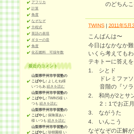
アフリカ
のどちんこの
計算
角度
なぞなぞ
TWINS
|
2011年5月3
方程式
英語の表現
こんばんは〜
ギターの音
今日はなかなか難
角度
いくら考えてもわ
化石燃料 可採年数
テキトーに答えを。
最近のコメント
1. シとド
山梨県甲州市学習塾の
ドレミファソ
こばやし:
よしむね様
音階の『ソラ』
いつもあ
続きを読む
山梨県甲州市学習塾の
2. 和尚が2とサ
こばやし:
TWINS様 い
2：1でお正月の
つも
続きを読む
山梨県甲州市学習塾の
3. ながうた
こばやし:
保険屋あい
4. いんこう
様 いつも
続きを読む
山梨県甲州市学習塾の
なぞなぞの正解が
こばやし:
珍樹園様 い