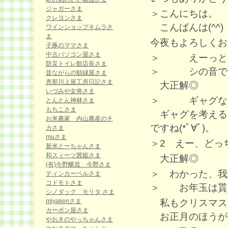
ジャガーさま
＞こんにちは。
クレヨンさま
こんばんは(^^)
ワインショップキムラさ
ま
今夜もよろしくお願
子豚のママさま
中古パソコン屋さま
＞ えーっと、
防災トイレ館店長さま
＞ シの音で
昔ながらの額縁屋さま
恵那川上屋工房日記さま
大正解◎
いづみや女将さま
＞ ギャグなし
とんとん神林さま
もちこさま
ギャグを考える
お米農家 内山農産のチ
ですね(*ﾟ∀ﾟ)。
カさま
muさま
＞2 えー、どっ
新米とーちゃんさま
和スィーツ茜姫さま
大正解◎
(有)今野醸造 今野さま
＞ わかった、我
ティンカーベルさま
コドモトさま
＞ お年玉は貰え
シノダック モリタ さま
私もクリスマス
miyakenさま
カーボン屋さま
お正月のほうが楽し
やおきのやっちゃんさま