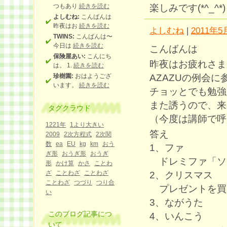
楽しみです(*^_^*)
つもあり
続きを読む
よしむね:
こんばんは
昨夜はお
続きを読む
よしむね
|
2011年5月
TWINS:
こんばんは〜
今日は
続きを読む
こんばんは
保険屋あい:
こんにち
昨夜はお疲れさま
は。 1.
続きを読む
AZAZUの例会
珍樹園:
おはようござ
います。
続きを読む
チョッとでも勉強
また誘うので、来
タグクラウド
（今度は講師で呼
1221年
1より大きい
答え
2009
2次方程式
2次関
数
ea
EU
kg
km
おう
1、ファ
ぎ形
おうぎ形
おうぎ
ドレミファ「ソ
形
かけ算
かさ
ことわ
ざ
ことわざ
ことわざ
2、クリスマス
ことわざ
つづり
つり合
プレゼントを買
い
3、ながうた
このブログ記事につ
4、いんこう
いて