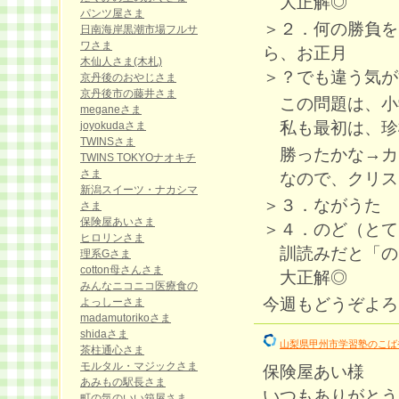
大正解◎
パンツ屋さま
＞２．何の勝負を
日南海岸黒潮市場フルサ
ワさま
ら、お正月
木仙人さま(木札)
＞？でも違う気が
京丹後のおやじさま
京丹後市の藤井さま
この問題は、小学
meganeさま
私も最初は、珍樹
joyokudaさま
TWINSさま
勝ったかな→カ
TWINS TOKYOナオキチ
さま
なので、クリスマス
新潟スイーツ・ナカシマ
＞３．ながうた
さま
保険屋あいさま
＞４．のど（とて
ヒロリンさま
訓読みだと「の
理系Gさま
cotton母さんさま
大正解◎
みんなニコニコ医療食の
今週もどうぞよろし
よっしーさま
madamutorikoさま
shidaさま
山梨県甲州市学習塾のこば
茶柱通心さま
モルタル・マジックさま
保険屋あい様
あみもの駅長さま
いつもありがとう
町の気のいい箱屋さま