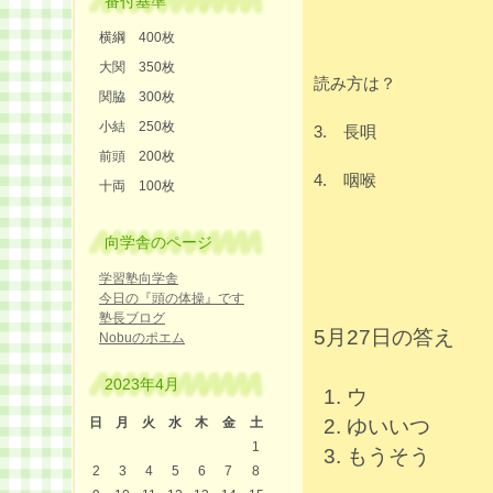
番付基準
横綱 400枚
大関 350枚
読み方は？
関脇 300枚
小結 250枚
3. 長唄
前頭 200枚
4. 咽喉
十両 100枚
向学舎のページ
学習塾向学舎
今日の『頭の体操』です
塾長ブログ
5月27日の答え
Nobuのポエム
2023年4月
ウ
日
月
火
水
木
金
土
ゆいいつ
1
もうそう
2
3
4
5
6
7
8