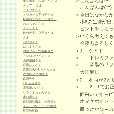
＞こんばんは〜
産直市場「お冨さん」-ス
タッフｎ さま
こんばんは(^^)
アイセキさま
＞今日はなかなか
トウカイピア竹平さま
技術研究所よーこさま
小6の生徒が出して
のぶちゃんさま
ヒントをもらっ
ナトリさま
銀の迷子札店長きんきら
＞いくら考えても
さま
みなみさま
今夜もよろしくお
にじますさま
＞1. シとド
内田フルーツ農園さま
アジロンワインさま
＞ ドレミファ
久保建築さま
＞ 音階の『ソ
町田パンさま
営業見習いUちゃんさま
大正解◎
VenusGardenさま
市川先生
＞2. 和尚が2
EM 店長さま
＞ 2：1でお正月
電気屋パパさま
しろくまちゃんさま
面白いです～(*ﾟ
水口屋さま
オマケポイント
自然派診断士 佐藤先生
イメージでわかる中学受
勝ったかな→カ
験算数問題