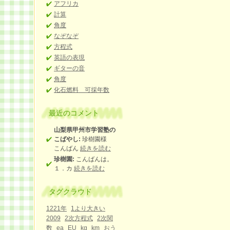
アフリカ
計算
角度
なぞなぞ
方程式
英語の表現
ギターの音
角度
化石燃料 可採年数
最近のコメント
山梨県甲州市学習塾の
こばやし:
珍樹園様
こんばん
続きを読む
珍樹園:
こんばんは。
１．カ
続きを読む
タグクラウド
1221年
1より大きい
2009
2次方程式
2次関
数
ea
EU
kg
km
おう