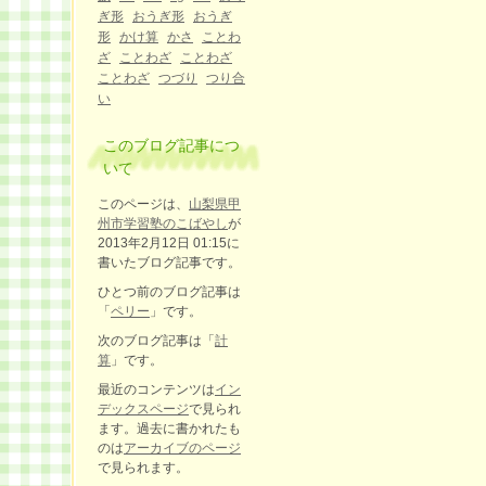
ぎ形
おうぎ形
おうぎ
形
かけ算
かさ
ことわ
ざ
ことわざ
ことわざ
ことわざ
つづり
つり合
い
このブログ記事につ
いて
このページは、
山梨県甲
州市学習塾のこばやし
が
2013年2月12日 01:15に
書いたブログ記事です。
ひとつ前のブログ記事は
「
ペリー
」です。
次のブログ記事は「
計
算
」です。
最近のコンテンツは
イン
デックスページ
で見られ
ます。過去に書かれたも
のは
アーカイブのページ
で見られます。