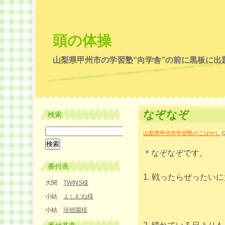
頭の体操
山梨県甲州市の学習塾“向学舎”の前に黒板に出
なぞなぞ
検索
山梨県甲州市学習塾のこばやし
(
＊なぞなぞです。
番付表
1. 戦ったらぜったい
大関
TWINS様
小結
よしむね様
小結
珍樹園様