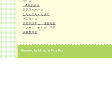
市川先生
EM 店長さま
電気屋パパさま
しろくまちゃんさま
水口屋さま
自然派診断士 佐藤先生
イメージでわかる中学受
験算数問題
Powered by
Movable Type Pro