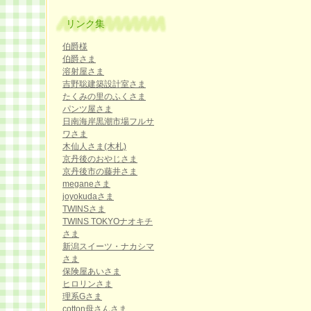
リンク集
伯爵様
伯爵さま
溶射屋さま
吉野聡建築設計室さま
たくみの里のふくさま
パンツ屋さま
日南海岸黒潮市場フルサ
ワさま
木仙人さま(木札)
京丹後のおやじさま
京丹後市の藤井さま
meganeさま
joyokudaさま
TWINSさま
TWINS TOKYOナオキチ
さま
新潟スイーツ・ナカシマ
さま
保険屋あいさま
ヒロリンさま
理系Gさま
cotton母さんさま