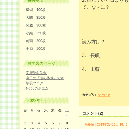
2. 晴れている日より
番付基準
て、な～に？
横綱 400枚
大関 350枚
関脇 300枚
小結 250枚
前頭 200枚
読み方は？
十両 100枚
3. 長唄
向学舎のページ
4. 出藍
学習塾向学舎
今日の『頭の体操』です
塾長ブログ
Nobuのポエム
カテゴリ
:
なぞなぞ
2023年4月
日
月
火
水
木
金
土
コメント(2)
1
2
3
4
5
6
7
8
珍樹園
|
2013年2月12日 18:40