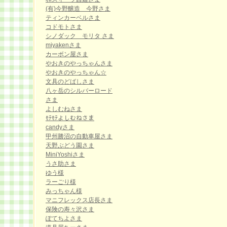
(有)今野醸造 今野さま
ティンカーベルさま
コドモトさま
シノダック モリタ さま
miyakenさま
カーボン屋さま
やおきのやっちゃんさま
やおきのやっちゃん☆
文具のどばしさま
八ヶ岳のシルバーロード
さま
よしむねさま
ﾓﾃﾓﾃよしむねさま
candyさま
甲州勝沼の自動車屋さま
天野ぶどう園さま
MiniYoshiさま
うさ助さま
ゆう様
ラーごり様
みっちゃん様
マニフレックス店長さま
保険の寿々沢さま
ぽてちよさま