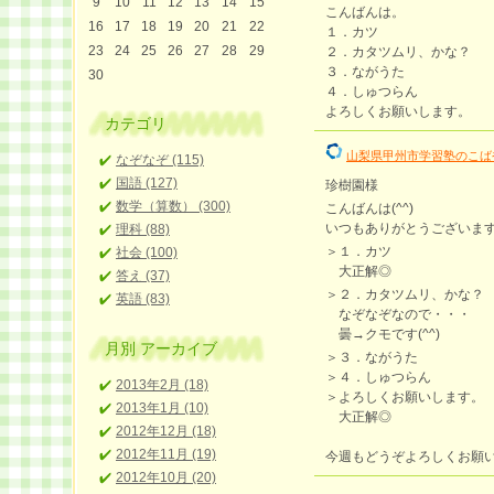
9
10
11
12
13
14
15
こんばんは。
16
17
18
19
20
21
22
１．カツ
23
24
25
26
27
28
29
２．カタツムリ、かな？
３．ながうた
30
４．しゅつらん
よろしくお願いします。
カテゴリ
山梨県甲州市学習塾のこば
なぞなぞ (115)
国語 (127)
珍樹園様
数学（算数） (300)
こんばんは(^^)
いつもありがとうございます
理科 (88)
＞１．カツ
社会 (100)
大正解◎
答え (37)
＞２．カタツムリ、かな？
英語 (83)
なぞなぞなので・・・
曇→クモです(^^)
月別
アーカイブ
＞３．ながうた
＞４．しゅつらん
2013年2月 (18)
＞よろしくお願いします。
2013年1月 (10)
大正解◎
2012年12月 (18)
2012年11月 (19)
今週もどうぞよろしくお願いしま
2012年10月 (20)