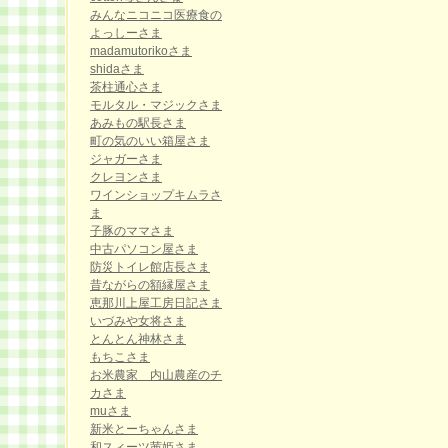
みんなニコニコ医療食の
よっしーさま
madamutorikoさま
shidaさま
茶柱通心さま
モルタル・マジックさま
あみもの駅長さま
町の気のいい箱屋さま
ジャガーさま
クレヨンさま
ワインショップキムラさ
ま
子豚のママさま
中古パソコン屋さま
防災トイレ館店長さま
昔ながらの額縁屋さま
恵那川上屋工房日記さま
いづみや女将さま
とんとん神林さま
もちこさま
お米農家 内山農産のチ
カさま
muさま
新米とーちゃんさま
和スィーツ茜姫さま