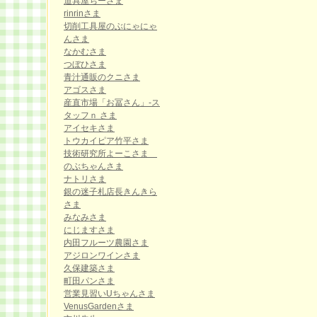
道具屋ちーさま
rinrinさま
切削工具屋のぶにゃにゃ
んさま
なかむさま
つぼひさま
青汁通販のクニさま
アゴスさま
産直市場「お冨さん」-ス
タッフｎ さま
アイセキさま
トウカイピア竹平さま
技術研究所よーこさま
のぶちゃんさま
ナトリさま
銀の迷子札店長きんきら
さま
みなみさま
にじますさま
内田フルーツ農園さま
アジロンワインさま
久保建築さま
町田パンさま
営業見習いUちゃんさま
VenusGardenさま