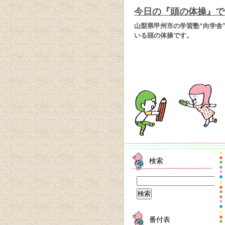
今日の『頭の体操』で
山梨県甲州市の学習塾“向学舎
いる頭の体操です。
検索
番付表