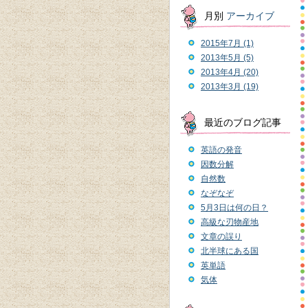
月別
アーカイブ
2015年7月 (1)
2013年5月 (5)
2013年4月 (20)
2013年3月 (19)
最近のブログ記事
英語の発音
因数分解
自然数
なぞなぞ
5月3日は何の日？
高級な刃物産地
文章の誤り
北半球にある国
英単語
気体