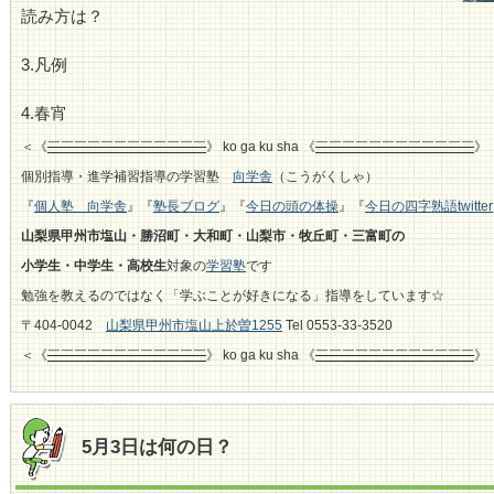
読み方は？
3.凡例
4.春宵
＜《
￣￣￣￣￣￣￣￣￣￣￣￣
》 ko ga ku sha 《
￣￣￣￣￣￣￣￣￣￣￣￣
》
個別指導・進学補習指導の学習塾
向学舎
（こうがくしゃ）
『
個人塾 向学舎
』『
塾長ブログ
』『
今日の頭の体操
』『
今日の四字熟語twitter
山梨県甲州市塩山・勝沼町・大和町・山梨市・牧丘町・三富町の
小学生・中学生・高校生
対象の
学習塾
です
勉強を教えるのではなく「学ぶことが好きになる」指導をしています☆
〒404-0042
山梨県甲州市塩山上於曽1255
Tel 0553-33-3520
＜《
￣￣￣￣￣￣￣￣￣￣￣￣
》 ko ga ku sha 《
￣￣￣￣￣￣￣￣￣￣￣￣
》
5月3日は何の日？