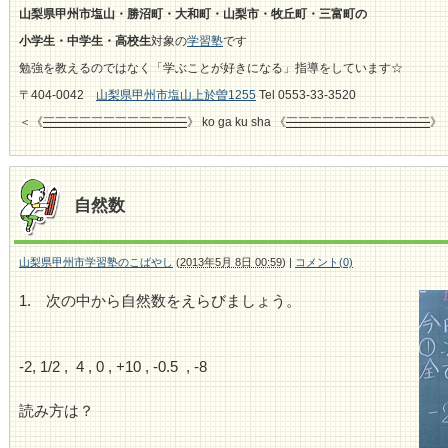
山梨県甲州市塩山・勝沼町・大和町・山梨市・牧丘町・三富町の
小学生・中学生・高校生
対象の
学習塾
です
勉強を教えるのではなく「学ぶことが好きになる」指導をしています☆
〒404-0042
山梨県甲州市塩山上於曽1255
Tel 0553-33-3520
＜《
￣￣￣￣￣￣￣￣￣￣￣￣
》 ko ga ku sha 《
￣￣￣￣￣￣￣￣￣￣￣￣
》
自然数
山梨県甲州市学習塾のこばやし
(
2013年5月 8日 00:59
)
|
コメント(0)
1. 次の中から自然数をえらびましょう。
-2, 1/2 , 4 , 0 , +10 , -0.5 , -8
読み方は？