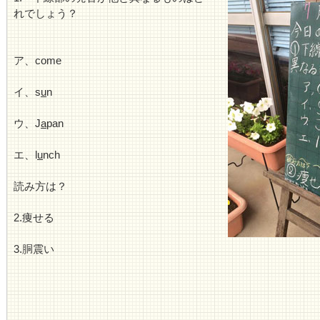
れでしょう？
ア、come
イ、s
u
n
ウ、J
a
pan
エ、l
u
nch
読み方は？
2.痩せる
3.胴震い