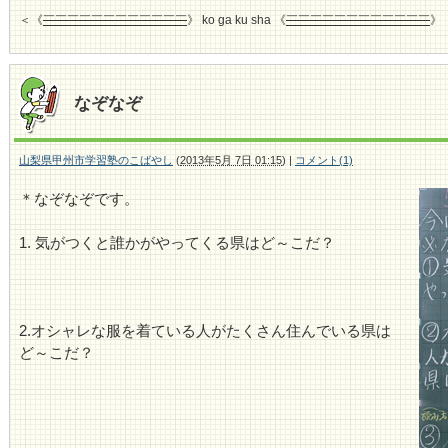
＜《
￣￣￣￣￣￣￣￣￣￣￣￣
》 ko ga ku sha 《
￣￣￣￣￣￣￣￣￣￣￣￣
》
なぞなぞ
山梨県甲州市学習塾のこばやし
(
2013年5月 7日 01:15
)
|
コメント(1)
＊なぞなぞです。
1. 気がつくと誰かがやってくる県はど～こだ？
2.オシャレな服を着ている人がたくさん住んでいる県は
ど～こだ？