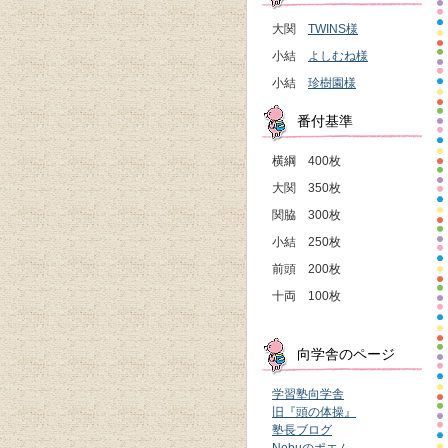
大関
TWINS様
小結
よしむね様
小結
珍樹園様
番付基準
横綱 400枚
大関 350枚
関脇 300枚
小結 250枚
前頭 200枚
十両 100枚
向学舎のページ
学習塾向学舎
旧『頭の体操』
塾長ブログ