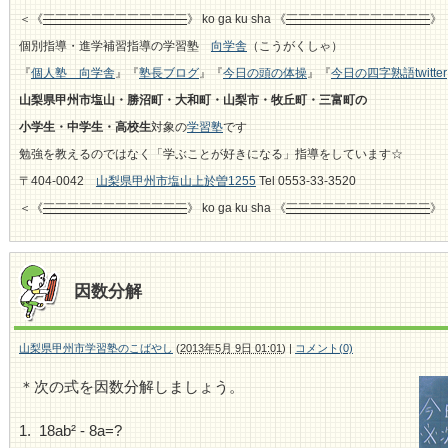
＜《
￣￣￣￣￣￣￣￣￣￣￣￣
》 ko ga ku sha 《
￣￣￣￣￣￣￣￣￣￣￣￣
》
個別指導・進学補習指導の学習塾
向学舎
（こうがくしゃ）
『
個人塾 向学舎
』『
塾長ブログ
』『
今日の頭の体操
』『
今日の四字熟語twitter
山梨県甲州市塩山・勝沼町・大和町・山梨市・牧丘町・三富町の
小学生・中学生・高校生
対象の
学習塾
です
勉強を教えるのではなく「学ぶことが好きになる」指導をしています☆
〒404-0042
山梨県甲州市塩山上於曽1255
Tel 0553-33-3520
＜《
￣￣￣￣￣￣￣￣￣￣￣￣
》 ko ga ku sha 《
￣￣￣￣￣￣￣￣￣￣￣￣
》
因数分解
山梨県甲州市学習塾のこばやし
(
2013年5月 9日 01:01
)
|
コメント(0)
＊次の式を因数分解しましょう。
1. 18ab² - 8a=?