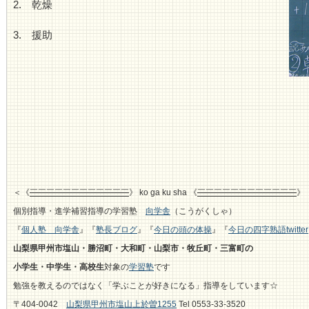
2. 乾燥
3. 援助
＜《
￣￣￣￣￣￣￣￣￣￣￣￣
》 ko ga ku sha 《
￣￣￣￣￣￣￣￣￣￣￣￣
》
個別指導・進学補習指導の学習塾
向学舎
（こうがくしゃ）
『
個人塾 向学舎
』『
塾長ブログ
』『
今日の頭の体操
』『
今日の四字熟語twitter
山梨県甲州市塩山・勝沼町・大和町・山梨市・牧丘町・三富町の
小学生・中学生・高校生
対象の
学習塾
です
勉強を教えるのではなく「学ぶことが好きになる」指導をしています☆
〒404-0042
山梨県甲州市塩山上於曽1255
Tel 0553-33-3520