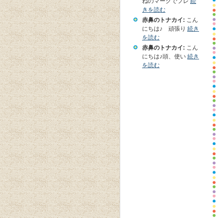
ねのマークでフレ
続
きを読む
赤鼻のトナカイ:
こん
にちは♪ 頑張り
続き
を読む
赤鼻のトナカイ:
こん
にちは♪頭、使い
続き
を読む