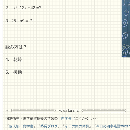
2. x² -13x +42 =?
3. 25 - a
²
＝？
読み方は？
4. 乾燥
5. 援助
＜《
￣￣￣￣￣￣￣￣￣￣￣￣
》 ko ga ku sha 《
￣￣￣￣￣￣￣￣￣￣￣￣
》
個別指導・進学補習指導の学習塾
向学舎
（こうがくしゃ）
『
個人塾 向学舎
』『
塾長ブログ
』『
今日の頭の体操
』『
今日の四字熟語twitter