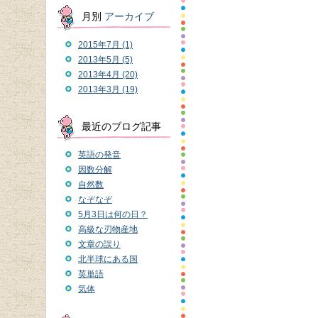
月別
アーカイブ
2015年7月 (1)
2013年5月 (5)
2013年4月 (20)
2013年3月 (19)
最近のブログ記事
英語の発音
因数分解
自然数
なぞなぞ
5月3日は何の日？
高級な刃物産地
文章の誤り
北半球にある国
英単語
気体