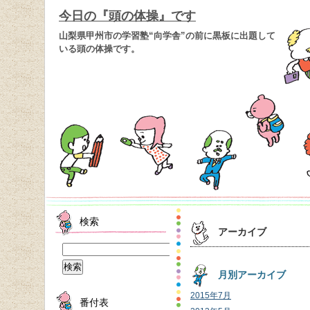
今日の『頭の体操』です
山梨県甲州市の学習塾“向学舎”の前に黒板に出題して
いる頭の体操です。
検索
アーカイブ
月別アーカイブ
2015年7月
番付表