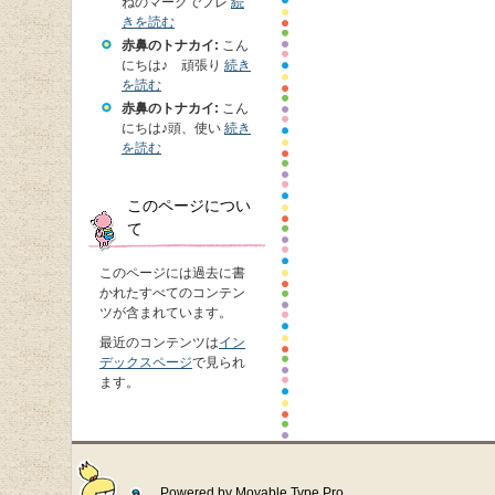
ねのマークでフレ
続
きを読む
赤鼻のトナカイ:
こん
にちは♪ 頑張り
続き
を読む
赤鼻のトナカイ:
こん
にちは♪頭、使い
続き
を読む
このページについ
て
このページには過去に書
かれたすべてのコンテン
ツが含まれています。
最近のコンテンツは
イン
デックスページ
で見られ
ます。
Powered by
Movable Type Pro