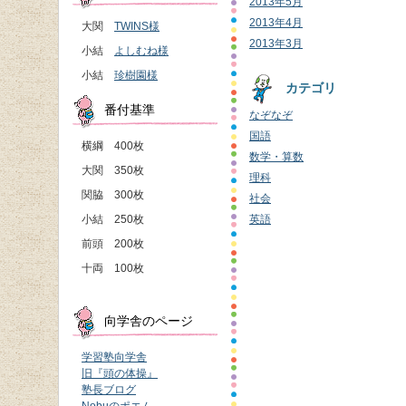
2013年5月
2013年4月
大関
TWINS様
2013年3月
小結
よしむね様
小結
珍樹園様
カテゴリ
番付基準
なぞなぞ
国語
横綱 400枚
数学・算数
大関 350枚
理科
関脇 300枚
社会
小結 250枚
英語
前頭 200枚
十両 100枚
向学舎のページ
学習塾向学舎
旧『頭の体操』
塾長ブログ