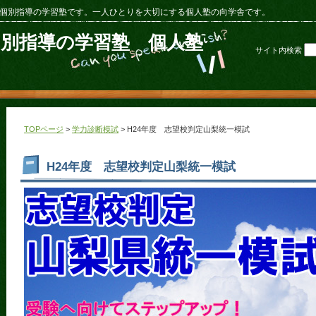
個別指導の学習塾です。一人ひとりを大切にする個人塾の向学舎です。
個別指導の学習塾 個人塾
サイト内検索
TOPページ
>
学力診断模試
> H24年度 志望校判定山梨統一模試
H24年度 志望校判定山梨統一模試