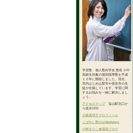
学習塾 個人塾向学舎 塾長 小中
高校生対象の個別指導塾を平成
１０年に開校しました。現在、
市内はじめ山梨市や笛吹市の生
徒が在籍しています。学習に関
するお悩みを一緒に解決しまし
ょう。
アクセスマップ
塩山駅北口か
ら徒歩10分
小林真理子プロフィール
こばやし塾のsmilinigdays
小林まりこ★議員ブログ