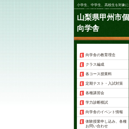
小学生、中学生、高校生を対象に
山梨県甲州市
向学舎
向学舎の教育理念
クラス編成
各コース授業料
定期テスト・入試対策
各種講習会
学力診断模試
向学舎のイベント情報
体験授業申し込み、各種
お問い合わせ