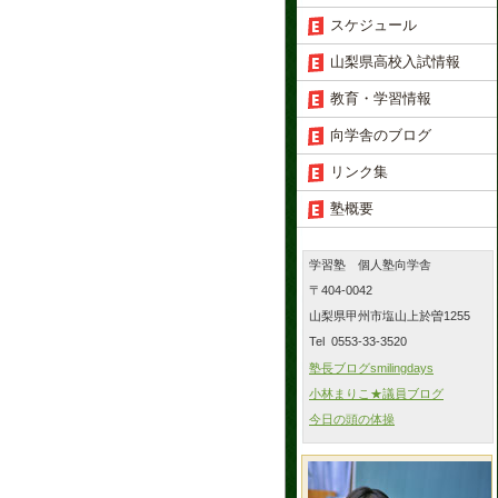
スケジュール
山梨県高校入試情報
教育・学習情報
向学舎のブログ
リンク集
塾概要
学習塾 個人塾向学舎
〒404-0042
山梨県甲州市塩山上於曽1255
Tel 0553-33-3520
塾長ブログsmilingdays
小林まりこ★議員ブログ
今日の頭の体操