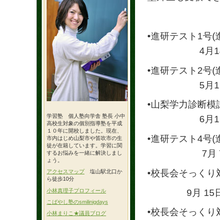
•進研テスト1号
4月14日(
•進研テスト2号
5月12日(
•山梨学力診断模
学習塾 個人塾向学舎 塾長 小中
6月16日(
高校生対象の個別指導塾を平成
１０年に開校しました。現在、
•進研テスト4号
市内はじめ山梨市や笛吹市の生
徒が在籍しています。学習に関
7月 7日(
するお悩みを一緒に解決しまし
ょう。
•校長会そっくり
アクセスマップ
塩山駅北口か
ら徒歩10分
9月 15日(
小林真理子プロフィール
こばやし塾のsmilinigdays
•校長会そっくり
小林まりこ★議員ブログ