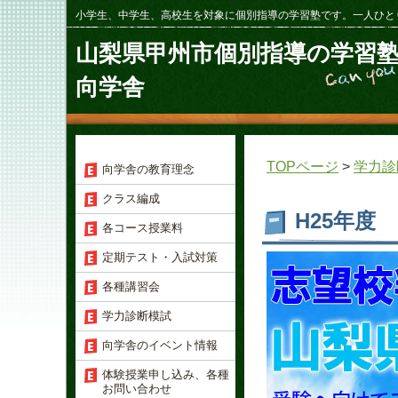
小学生、中学生、高校生を対象に個別指導の学習塾です。一人ひと
山梨県甲州市個別指導の学習
向学舎
TOPページ
>
学力診
向学舎の教育理念
クラス編成
H25年度
各コース授業料
定期テスト・入試対策
各種講習会
学力診断模試
向学舎のイベント情報
体験授業申し込み、各種
お問い合わせ