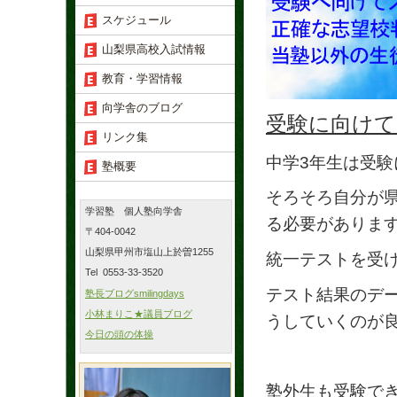
スケジュール
山梨県高校入試情報
教育・学習情報
向学舎のブログ
受験に向けて
リンク集
中学3年生は受験
塾概要
そろそろ自分が
学習塾 個人塾向学舎
る必要がありま
〒404-0042
山梨県甲州市塩山上於曽1255
統一テストを受
Tel 0553-33-3520
テスト結果のデ
塾長ブログsmilingdays
小林まりこ★議員ブログ
うしていくのが
今日の頭の体操
塾外生も受験で