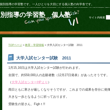
個別指導の学習塾です。一人ひとりを大切にする個人塾の向学舎です。
個別指導の学習塾 個人塾
サイト内検索
TOPページ
>
教育・学習情報
> 大学入試センター試験 2011
大学入試センター試験 2011
1月15,16日は大学入試センター試験が行われます。
全国で、約559,000人の志願者数（12月27日発表）があったそうです。
（
大学入試センターHPより
）
両日ともに寒さが厳しくなりそうですが、これまでの成果を存分に発
大きな一歩となるように祈っております。
受験生の皆さん、Fighｔ!!