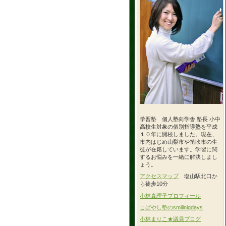
学習塾 個人塾向学舎 塾長 小中
高校生対象の個別指導塾を平成
１０年に開校しました。現在、
市内はじめ山梨市や笛吹市の生
徒が在籍しています。学習に関
するお悩みを一緒に解決しまし
ょう。
アクセスマップ
塩山駅北口か
ら徒歩10分
小林真理子プロフィール
こばやし塾のsmilinigdays
小林まりこ★議員ブログ