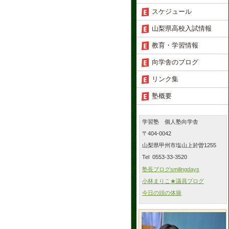
スケジュール
山梨県高校入試情報
教育・学習情報
向学舎のブログ
リンク集
塾概要
学習塾 個人塾向学舎
〒404-0042
山梨県甲州市塩山上於曽1255
Tel 0553-33-3520
塾長ブログsmilingdays
小林まりこ★議員ブログ
今日の頭の体操