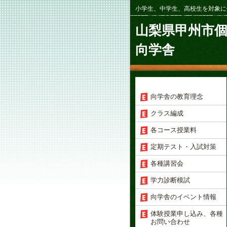
小学生、中学生、高校生を対象に
山梨県甲州市
向学舎
向学舎の教育理念
クラス編成
各コース授業料
定期テスト・入試対策
各種講習会
学力診断模試
向学舎のイベント情報
体験授業申し込み、各種
お問い合わせ