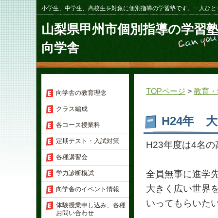
小学生、中学生、高校生を対象に個別指導の学習塾です。一人ひと
山梨県甲州市個別指導の学習
向学舎
TOPページ
>
教育・
向学舎の教育理念
クラス編成
H24年 
各コース授業料
定期テスト・入試対策
H23年度は4名
各種講習会
全員無事に進学
学力診断模試
大きく広い世界
向学舎のイベント情報
いってもらいた
体験授業申し込み、各種
お問い合わせ