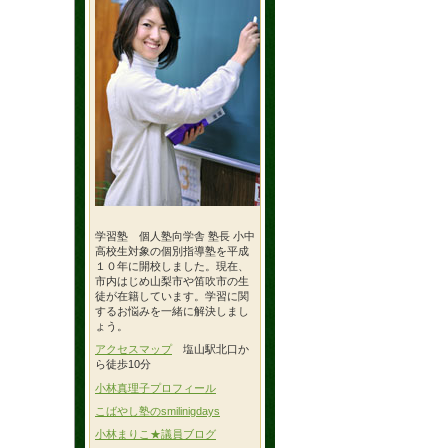
学習塾 個人塾向学舎 塾長 小中
高校生対象の個別指導塾を平成
１０年に開校しました。現在、
市内はじめ山梨市や笛吹市の生
徒が在籍しています。学習に関
するお悩みを一緒に解決しまし
ょう。
アクセスマップ
塩山駅北口か
ら徒歩10分
小林真理子プロフィール
こばやし塾のsmilinigdays
小林まりこ★議員ブログ