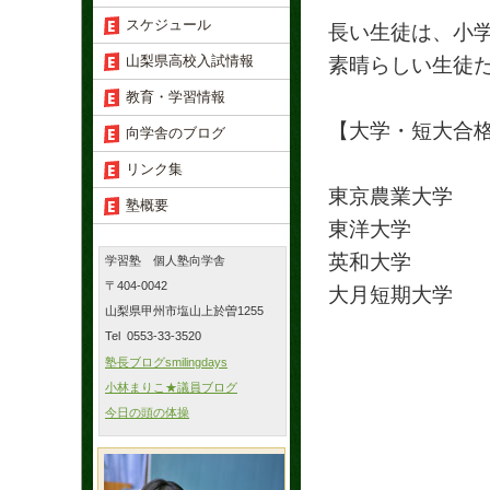
スケジュール
長い生徒は、小
山梨県高校入試情報
素晴らしい生徒
教育・学習情報
【大学・短大合
向学舎のブログ
リンク集
東京農業大学
塾概要
東洋大学
英和大学
学習塾 個人塾向学舎
〒404-0042
大月短期大学
山梨県甲州市塩山上於曽1255
Tel 0553-33-3520
塾長ブログsmilingdays
小林まりこ★議員ブログ
今日の頭の体操