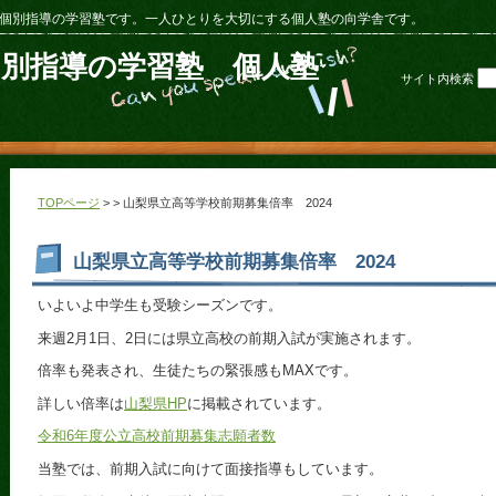
個別指導の学習塾です。一人ひとりを大切にする個人塾の向学舎です。
個別指導の学習塾 個人塾
サイト内検索
TOPページ
> > 山梨県立高等学校前期募集倍率 2024
山梨県立高等学校前期募集倍率 2024
いよいよ中学生も受験シーズンです。
来週2月1日、2日には県立高校の前期入試が実施されます。
倍率も発表され、生徒たちの緊張感もMAXです。
詳しい倍率は
山梨県HP
に掲載されています。
令和6年度公立高校前期募集志願者数
当塾では、前期入試に向けて面接指導もしています。