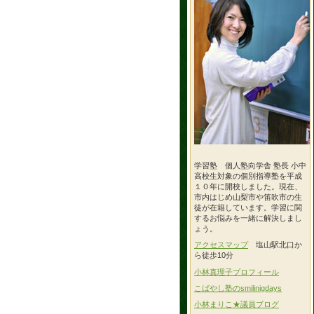
学習塾 個人塾向学舎 塾長 小中
高校生対象の個別指導塾を平成
１０年に開校しました。現在、
市内はじめ山梨市や笛吹市の生
徒が在籍しています。学習に関
するお悩みを一緒に解決しまし
ょう。
アクセスマップ
塩山駅北口か
ら徒歩10分
小林真理子プロフィール
こばやし塾のsmilinigdays
小林まりこ★議員ブログ