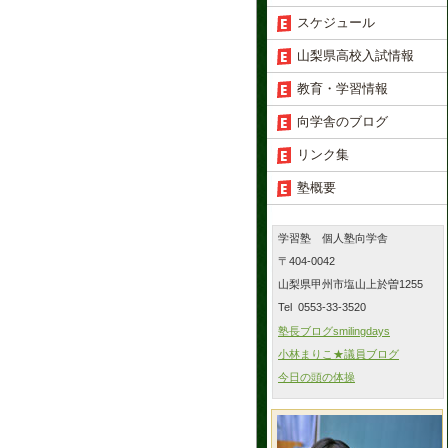
スケジュール
山梨県高校入試情報
教育・学習情報
向学舎のブログ
リンク集
塾概要
学習塾 個人塾向学舎
〒404-0042
山梨県甲州市塩山上於曽1255
Tel 0553-33-3520
塾長ブログsmilingdays
小林まりこ★議員ブログ
今日の頭の体操