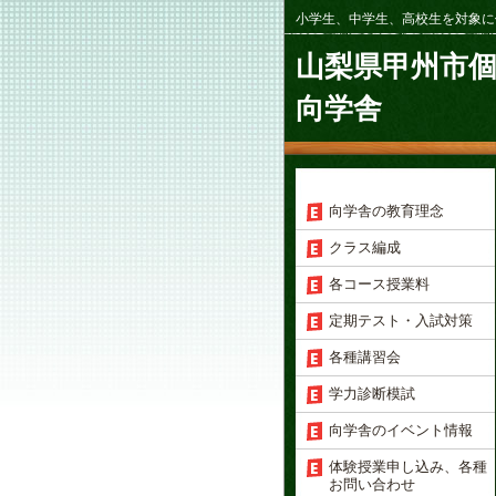
小学生、中学生、高校生を対象に
山梨県甲州市
向学舎
向学舎の教育理念
クラス編成
各コース授業料
定期テスト・入試対策
各種講習会
学力診断模試
向学舎のイベント情報
体験授業申し込み、各種
お問い合わせ