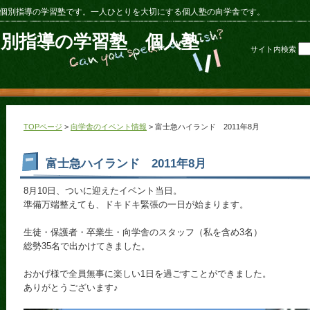
個別指導の学習塾です。一人ひとりを大切にする個人塾の向学舎です。
個別指導の学習塾 個人塾
サイト内検索
TOPページ
>
向学舎のイベント情報
> 富士急ハイランド 2011年8月
富士急ハイランド 2011年8月
8月10日、ついに迎えたイベント当日。
準備万端整えても、ドキドキ緊張の一日が始まります。
生徒・保護者・卒業生・向学舎のスタッフ（私を含め3名）
総勢35名で出かけてきました。
おかげ様で全員無事に楽しい1日を過ごすことができました。
ありがとうございます♪