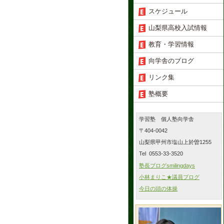
スケジュール
山梨県高校入試情報
教育・学習情報
向学舎のブログ
リンク集
塾概要
学習塾 個人塾向学舎
〒404-0042
山梨県甲州市塩山上於曽1255
Tel 0553-33-3520
塾長ブログsmilingdays
小林まりこ★議員ブログ
今日の頭の体操