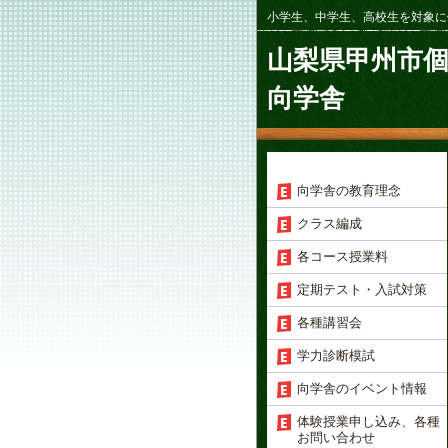
小学生、中学生、高校生を対象に
山梨県甲州市
向学舎
向学舎の教育理念
クラス編成
各コース授業料
定期テスト・入試対策
各種講習会
学力診断模試
向学舎のイベント情報
体験授業申し込み、各種
お問い合わせ