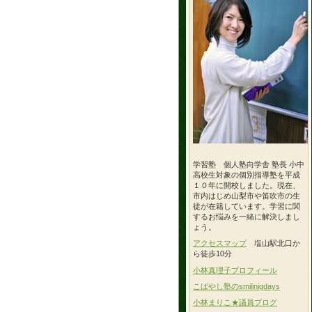
学習塾 個人塾向学舎 塾長 小中
高校生対象の個別指導塾を平成
１０年に開校しました。現在、
市内はじめ山梨市や笛吹市の生
徒が在籍しています。学習に関
するお悩みを一緒に解決しまし
ょう。
アクセスマップ
塩山駅北口か
ら徒歩10分
小林真理子プロフィール
こばやし塾のsmilinigdays
小林まりこ★議員ブログ