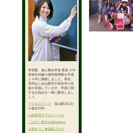
学習塾 個人塾向学舎 塾長 小中
高校生対象の個別指導塾を平成
１０年に開校しました。現在、
市内はじめ山梨市や笛吹市の生
徒が在籍しています。学習に関
するお悩みを一緒に解決しまし
ょう。
アクセスマップ
塩山駅北口か
ら徒歩10分
小林真理子プロフィール
こばやし塾のsmilinigdays
小林まりこ★議員ブログ