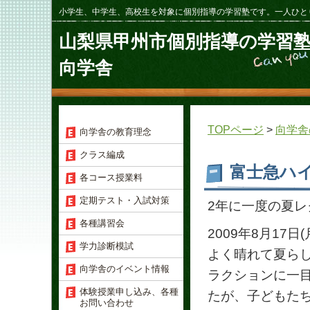
小学生、中学生、高校生を対象に個別指導の学習塾です。一人ひと
山梨県甲州市個別指導の学習
向学舎
TOPページ
>
向学舎
向学舎の教育理念
クラス編成
富士急ハイ
各コース授業料
定期テスト・入試対策
2年に一度の夏レ
各種講習会
2009年8月1
学力診断模試
よく晴れて夏ら
向学舎のイベント情報
ラクションに一
体験授業申し込み、各種
たが、子どもた
お問い合わせ