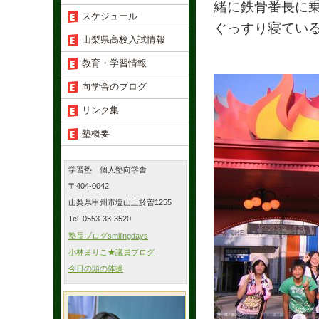
緒に鉄骨番長に
スケジュール
ぐっすり寝てい
山梨県高校入試情報
教育・学習情報
向学舎のブログ
リンク集
塾概要
学習塾 個人塾向学舎
〒404-0042
山梨県甲州市塩山上於曽1255
Tel 0553-33-3520
塾長ブログsmilingdays
小林まりこ★議員ブログ
今日の頭の体操