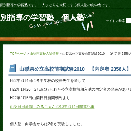
個別指導の学習塾です。一人ひとりを大切にする個人塾の向学舎です。
個別指導の学習塾 個人塾
サイト内検索
TOPページ
>
山梨県高校入試情報
> 山梨県公立高校前期試験2010 【内定者 2356
山梨県公立高校前期試験2010 【内定者 2356人
H22年2月4日に各中学校の校長先生を通して
H22年1月26、27日に行われた公立高校前期入試の内定者の発表があり
H22年2月5日山梨日日新聞朝刊より
山梨日日新聞 みるじゃん2010年2月4日関連記事
個人塾 向学舎からは2名が受験しました。