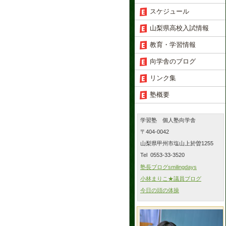
スケジュール
山梨県高校入試情報
教育・学習情報
向学舎のブログ
リンク集
塾概要
学習塾 個人塾向学舎
〒404-0042
山梨県甲州市塩山上於曽1255
Tel 0553-33-3520
塾長ブログsmilingdays
小林まりこ★議員ブログ
今日の頭の体操