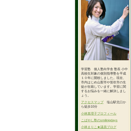
学習塾 個人塾向学舎 塾長 小中
高校生対象の個別指導塾を平成
１０年に開校しました。現在、
市内はじめ山梨市や笛吹市の生
徒が在籍しています。学習に関
するお悩みを一緒に解決しまし
ょう。
アクセスマップ
塩山駅北口か
ら徒歩10分
小林真理子プロフィール
こばやし塾のsmilinigdays
小林まりこ★議員ブログ