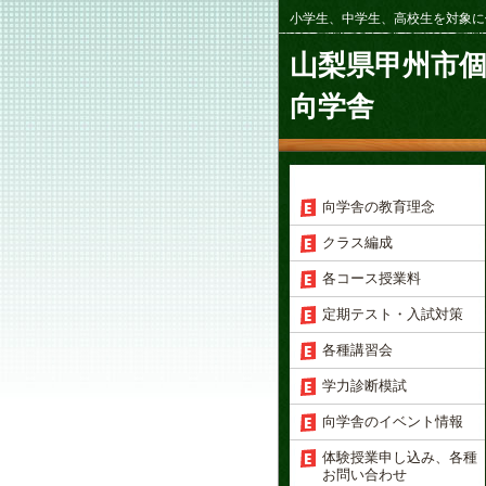
小学生、中学生、高校生を対象に
山梨県甲州市
向学舎
向学舎の教育理念
クラス編成
各コース授業料
定期テスト・入試対策
各種講習会
学力診断模試
向学舎のイベント情報
体験授業申し込み、各種
お問い合わせ