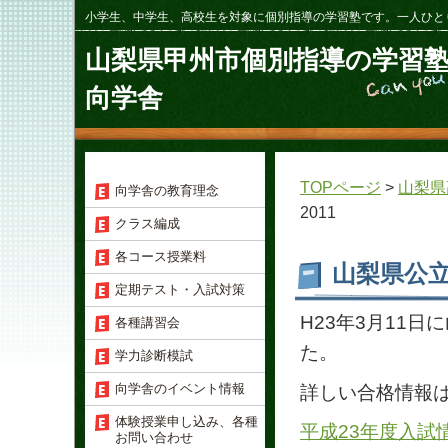
小学生、中学生、高校生を対象に個別指導の学習塾です。一人ひと
山梨県甲州市個別指導の学習
向学舎
TOPページ
>
山梨県
向学舎の教育理念
2011
クラス編成
各コース授業料
山梨県公立
定期テスト・入試対策
H23年3月11
各種講習会
た。
学力診断模試
向学舎のイベント情報
詳しい合格情報は
体験授業申し込み、各種
平成23年度入試
お問い合わせ