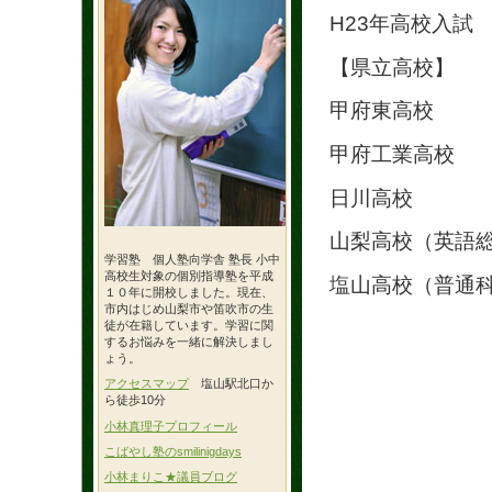
H23年高校入試
【県立高校】
甲府東高校
甲府工業高校
日川
山梨高校（英語
学習塾 個人塾向学舎 塾長 小中
高校生対象の個別指導塾を平成
塩山高校（普通
１０年に開校しました。現在、
市内はじめ山梨市や笛吹市の生
徒が在籍しています。学習に関
するお悩みを一緒に解決しまし
ょう。
アクセスマップ
塩山駅北口か
ら徒歩10分
小林真理子プロフィール
こばやし塾のsmilinigdays
小林まりこ★議員ブログ