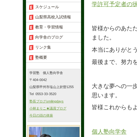
学許可予定者の状況
スケジュール
山梨県高校入試情報
教育・学習情報
皆様からのあた
ました。
向学舎のブログ
リンク集
本当にありがと
塾概要
最後まで、努力
学習塾 個人塾向学舎
〒404-0042
大きな夢への一
山梨県甲州市塩山上於曽1255
思います。
Tel 0553-33-3520
塾長ブログsmilingdays
皆様これからも
小林まりこ★議員ブログ
今日の頭の体操
個人塾向学舎