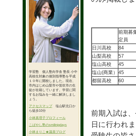
前期募
定員
日川高校
84
山梨高校
57
塩山高校
45
塩山(商業）
45
学習塾 個人塾向学舎 塾長 小中
高校生対象の個別指導塾を平成
都留高校
60
１０年に開校しました。現在、
市内はじめ山梨市や笛吹市の生
徒が在籍しています。学習に関
するお悩みを一緒に解決しまし
ょう。
アクセスマップ
塩山駅北口か
ら徒歩10分
前期入試は、
小林真理子プロフィール
日に行われま
こばやし塾のsmilinigdays
小林まりこ★議員ブログ
受験生の皆さ