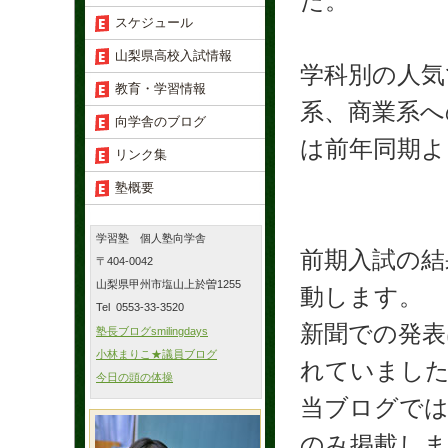
た。
スケジュール
山梨県高校入試情報
学科別の人気
教育・学習情報
系、商業系へ
向学舎のブログ
は前年同期よ
リンク集
塾概要
学習塾 個人塾向学舎
前期入試の結
〒404-0042
山梨県甲州市塩山上於曽1255
動します。
Tel 0553-33-3520
新聞での発表
塾長ブログsmilingdays
小林まりこ★議員ブログ
れていまし
今日の頭の体操
当ブログでは
のみ掲載しま