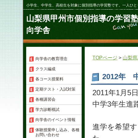
小学生、中学生、高校生を対象に個別指導の学習塾です。一人ひと
山梨県甲州市個別指導の学習
向学舎
TOPページ
>
山梨県
向学舎の教育理念
クラス編成
2012年
各コース授業料
定期テスト・入試対策
2011年1月
各種講習会
中学3年生進
学力診断模試
向学舎のイベント情報
進学を希望する
体験授業申し込み、各種
お問い合わせ