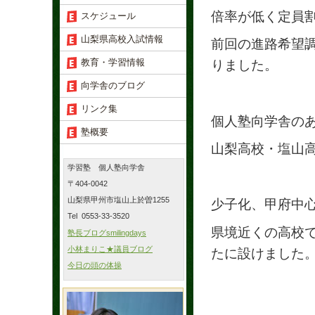
倍率が低く定員
スケジュール
山梨県高校入試情報
前回の進路希望
教育・学習情報
りました。
向学舎のブログ
リンク集
個人塾向学舎の
塾概要
山梨高校・塩山高
学習塾 個人塾向学舎
〒404-0042
山梨県甲州市塩山上於曽1255
少子化、甲府中
Tel 0553-33-3520
県境近くの高校
塾長ブログsmilingdays
小林まりこ★議員ブログ
たに設けました
今日の頭の体操