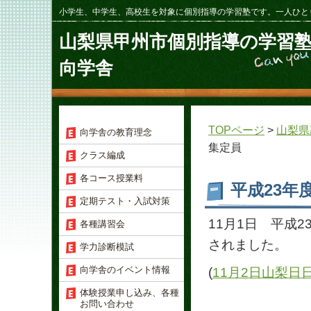
小学生、中学生、高校生を対象に個別指導の学習塾です。一人ひと
山梨県甲州市個別指導の学習
向学舎
TOPページ
>
山梨県
向学舎の教育理念
集定員
クラス編成
各コース授業料
平成23年
定期テスト・入試対策
11月1日 平成
各種講習会
されました。
学力診断模試
向学舎のイベント情報
(
11月2日
山梨日
体験授業申し込み、各種
お問い合わせ