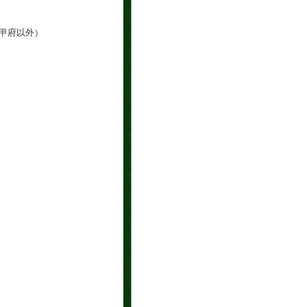
 甲府以外）
）