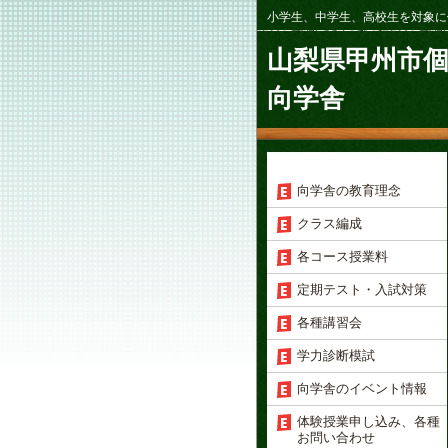
小学生、中学生、高校生を対象に
山梨県甲州市
向学舎
向学舎の教育理念
クラス編成
各コース授業料
定期テスト・入試対策
各種講習会
学力診断模試
向学舎のイベント情報
体験授業申し込み、各種
お問い合わせ