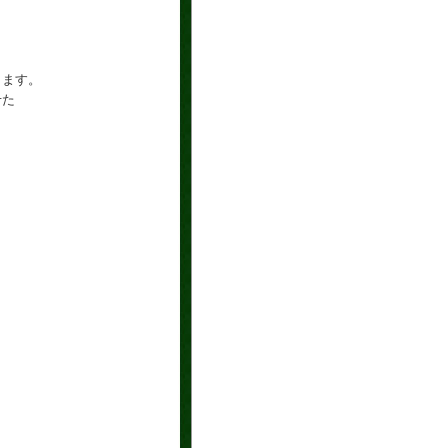
します。
せた