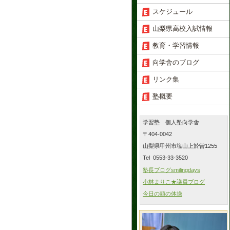
スケジュール
山梨県高校入試情報
教育・学習情報
向学舎のブログ
リンク集
塾概要
学習塾 個人塾向学舎
〒404-0042
山梨県甲州市塩山上於曽1255
Tel 0553-33-3520
塾長ブログsmilingdays
小林まりこ★議員ブログ
今日の頭の体操