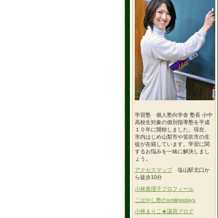
学習塾 個人塾向学舎 塾長 小中
高校生対象の個別指導塾を平成
１０年に開校しました。現在、
市内はじめ山梨市や笛吹市の生
徒が在籍しています。学習に関
するお悩みを一緒に解決しまし
ょう。
アクセスマップ
塩山駅北口か
ら徒歩10分
小林真理子プロフィール
こばやし塾のsmilinigdays
小林まりこ★議員ブログ