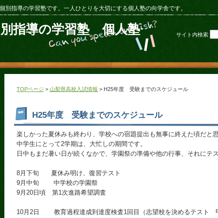
個別指導の学習塾です。一人ひとりを大切にする個人塾の向学舎です。
個別指導の学習塾 個人塾
サイト内検索
TOPページ
>
山梨県高校入試情報
> H25年度 受験までのスケジュール
H25年度 受験までのスケジュール
楽しかった夏休みも終わり、学校への宿題提出も無事に終えた頃だと
中学生にとって2学期は、大忙しの期間です。
日中もまだ暑い日が続くなかで、学園祭の準備や他の行事、それにテ
8月下旬 夏休み明け、復習テスト
9月中旬 中学校の学園祭
9月20日頃 第1次進路希望調査
10月2日 教育過程達成到達度検査1回目（志望校を決めるテスト 