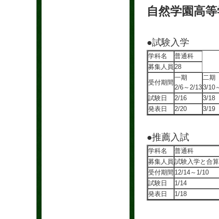
自然学園高等
●試験入学
学科名
普通科
募集人員
28
一期
二期
受付期間
2/6～2/13
3/10
試験日
2/16
3/18
発表日
2/20
3/19
●推薦入試
学科名
普通科
募集人員
試験入学と合算
受付期間
12/14～1/10
試験日
1/14
発表日
1/18