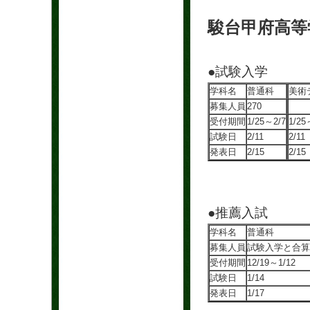
駿台甲府高等
●試験入学
学科名
普通科
美術
募集人員
270
受付期間
1/25～2/7
1/25
試験日
2/11
2/11
発表日
2/15
2/15
●推薦入試
学科名
普通科
募集人員
試験入学と合算
受付期間
12/19～1/12
試験日
1/14
発表日
1/17