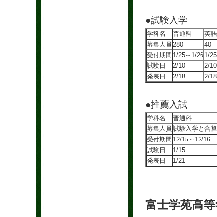
●試験入学
学科名
普通科
英語
募集人員
280
40
受付期間
1/25～1/26
1/2
試験日
2/10
2/10
発表日
2/18
2/18
●推薦入試
学科名
普通科
募集人員
試験入学と合算
受付期間
12/15～12/16
試験日
1/15
発表日
1/21
富士学苑高等