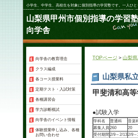
小学生、中学生、高校生を対象に個別指導の学習塾です。一人ひと
山梨県甲州市個別指導の学習
向学舎
TOPページ
>
山梨県
向学舎の教育理念
クラス編成
山梨県私
各コース授業料
定期テスト・入試対策
甲斐清和高等
各種講習会
学力診断模試
●試験入学
向学舎のイベント情報
学科名
普通科
音楽
募集人員
260
20
体験授業申し込み、各種
受付期間
2/9～2/13
2/9～
お問い合わせ