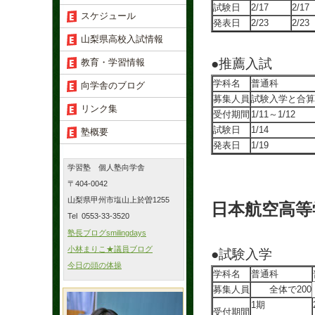
試験日
2/17
2/17
スケジュール
発表日
2/23
2/23
山梨県高校入試情報
●推薦入試
教育・学習情報
学科名
普通科
向学舎のブログ
募集人員
試験入学と合算
リンク集
受付期間
1/11～1/12
試験日
1/14
塾概要
発表日
1/19
学習塾 個人塾向学舎
〒404-0042
山梨県甲州市塩山上於曽1255
日本航空高等
Tel 0553-33-3520
塾長ブログsmilingdays
小林まりこ★議員ブログ
●試験入学
今日の頭の体操
学科名
普通科
募集人員
全体で200
1期
受付期間