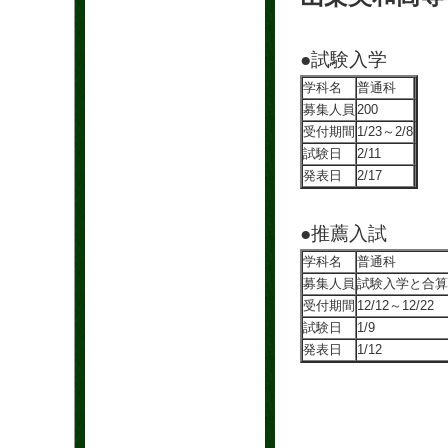
●試験入学
学科名
普通科
募集人員
200
受付期間
1/23～2/8
試験日
2/11
発表日
2/17
●推薦入試
学科名
普通科
募集人員
試験入学と合算
受付期間
12/12～12/22
試験日
1/9
発表日
1/12