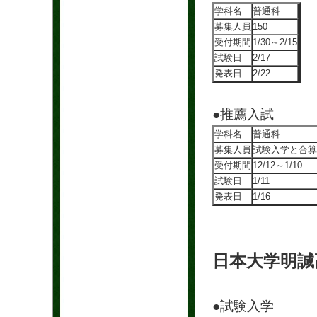
学科名
普通科
募集人員
150
受付期間
1/30～2/15
試験日
2/17
発表日
2/22
●推薦入試
学科名
普通科
募集人員
試験入学と合算
受付期間
12/12～1/10
試験日
1/11
発表日
1/16
日本大学明誠
●試験入学