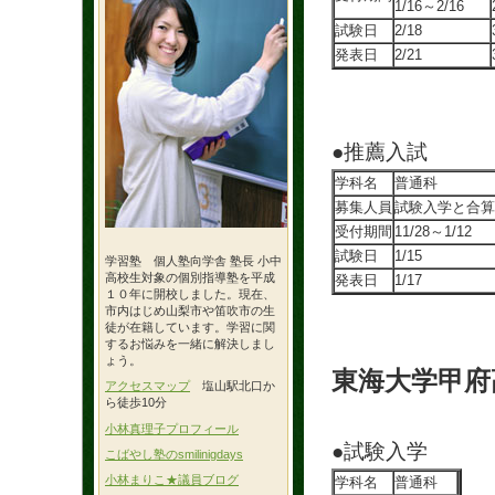
1/16～2/16
試験日
2/18
発表日
2/21
●推薦入試
学科名
普通科
募集人員
試験入学と合算
受付期間
11/28～1/12
試験日
1/15
学習塾 個人塾向学舎 塾長 小中
高校生対象の個別指導塾を平成
発表日
1/17
１０年に開校しました。現在、
市内はじめ山梨市や笛吹市の生
徒が在籍しています。学習に関
するお悩みを一緒に解決しまし
ょう。
東海大学甲府
アクセスマップ
塩山駅北口か
ら徒歩10分
小林真理子プロフィール
●試験入学
こばやし塾のsmilinigdays
小林まりこ★議員ブログ
学科名
普通科