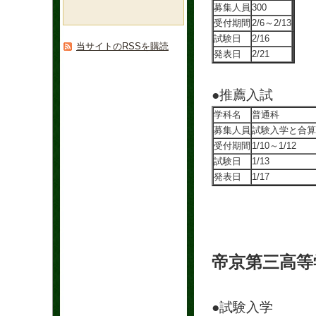
募集人員
300
受付期間
2/6～2/13
試験日
2/16
当サイトのRSSを購読
発表日
2/21
●推薦入試
学科名
普通科
募集人員
試験入学と合算
受付期間
1/10～1/12
試験日
1/13
発表日
1/17
帝京第三高等
●試験入学