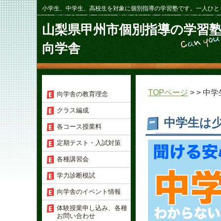
小学生、中学生、高校生を対象に個別指導の学習塾です。一人ひと
山梨県甲州市個別指導の学習
向学舎
TOPページ
> > 
向学舎の教育理念
クラス編成
中学生は
各コース授業料
定期テスト・入試対策
各種講習会
学力診断模試
向学舎のイベント情報
体験授業申し込み、各種
お問い合わせ