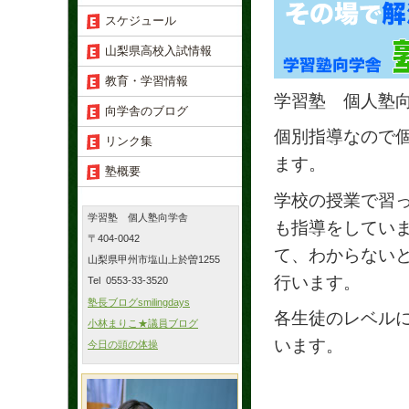
スケジュール
山梨県高校入試情報
教育・学習情報
学習塾 個人塾
向学舎のブログ
個別指導なので
リンク集
ます。
塾概要
学校の授業で習
学習塾 個人塾向学舎
も指導をしてい
〒404-0042
て、わからない
山梨県甲州市塩山上於曽1255
行います。
Tel 0553-33-3520
塾長ブログsmilingdays
各生徒のレベル
小林まりこ★議員ブログ
います。
今日の頭の体操