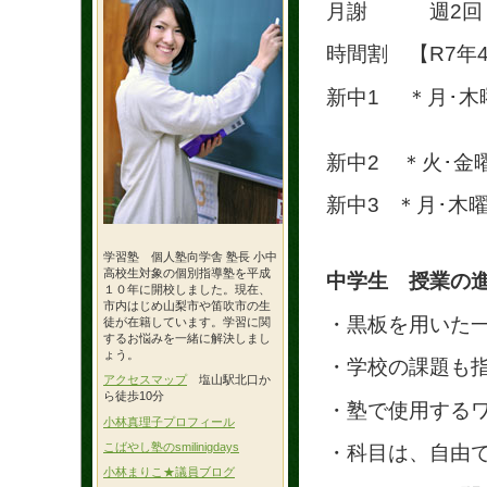
月謝 週2回（1
時間割 【R7年
新中1 ＊月･木曜
新中2 ＊火･金曜日
新中3 ＊月･木曜日
学習塾 個人塾向学舎 塾長 小中
高校生対象の個別指導塾を平成
中学生 授業の
１０年に開校しました。現在、
市内はじめ山梨市や笛吹市の生
・黒板を用いた
徒が在籍しています。学習に関
するお悩みを一緒に解決しまし
ょう。
・学校の課題も
アクセスマップ
塩山駅北口か
ら徒歩10分
・塾で使用する
小林真理子プロフィール
こばやし塾のsmilinigdays
・科目は、自由
小林まりこ★議員ブログ