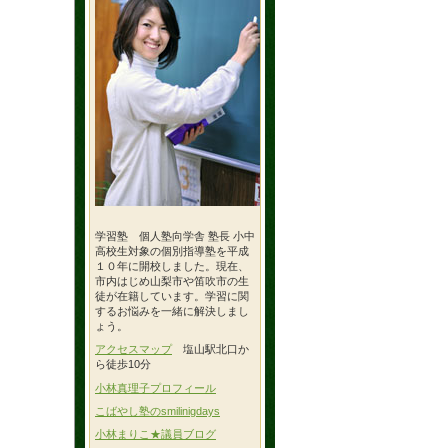
学習塾 個人塾向学舎 塾長 小中
高校生対象の個別指導塾を平成
１０年に開校しました。現在、
市内はじめ山梨市や笛吹市の生
徒が在籍しています。学習に関
するお悩みを一緒に解決しまし
ょう。
アクセスマップ
塩山駅北口か
ら徒歩10分
小林真理子プロフィール
こばやし塾のsmilinigdays
小林まりこ★議員ブログ