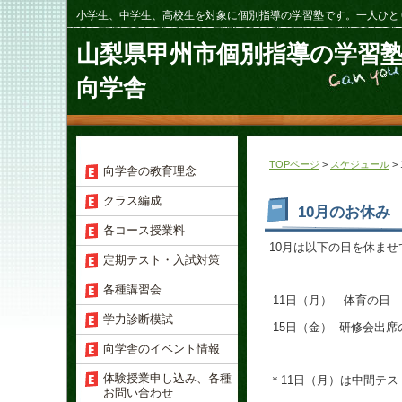
小学生、中学生、高校生を対象に個別指導の学習塾です。一人ひと
山梨県甲州市個別指導の学習
向学舎
TOPページ
>
スケジュール
>
向学舎の教育理念
クラス編成
10月のお休み
各コース授業料
10月は以下の日を休ま
定期テスト・入試対策
各種講習会
11日（月） 体育の日
学力診断模試
15日（金） 研修会出席
向学舎のイベント情報
体験授業申し込み、各種
＊11日（月）は中間テ
お問い合わせ