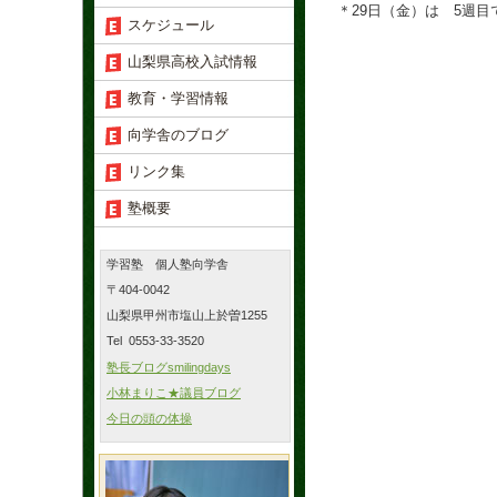
＊29日（金）は 5週目
スケジュール
山梨県高校入試情報
教育・学習情報
向学舎のブログ
リンク集
塾概要
学習塾 個人塾向学舎
〒404-0042
山梨県甲州市塩山上於曽1255
Tel 0553-33-3520
塾長ブログsmilingdays
小林まりこ★議員ブログ
今日の頭の体操