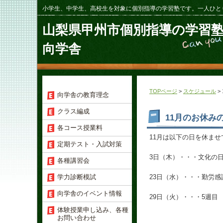
小学生、中学生、高校生を対象に個別指導の学習塾です。一人ひと
山梨県甲州市個別指導の学習
向学舎
TOPページ
>
スケジュール
>
向学舎の教育理念
クラス編成
11月のお休み
各コース授業料
11月は以下の日を休ま
定期テスト・入試対策
3日（木）・・・文化の
各種講習会
学力診断模試
23日（水）・・・勤労感
向学舎のイベント情報
29日（火）・・・5週
体験授業申し込み、各種
お問い合わせ