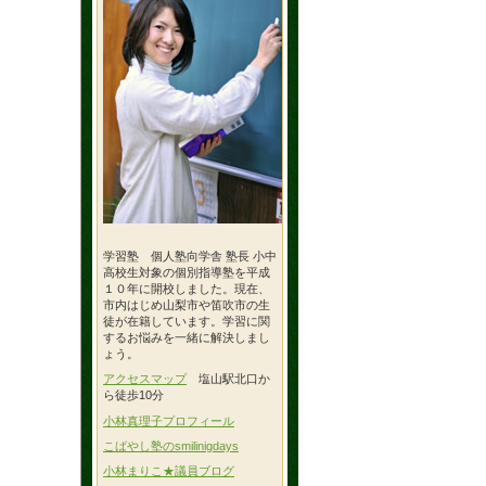
学習塾 個人塾向学舎 塾長 小中
高校生対象の個別指導塾を平成
１０年に開校しました。現在、
市内はじめ山梨市や笛吹市の生
徒が在籍しています。学習に関
するお悩みを一緒に解決しまし
ょう。
アクセスマップ
塩山駅北口か
ら徒歩10分
小林真理子プロフィール
こばやし塾のsmilinigdays
小林まりこ★議員ブログ