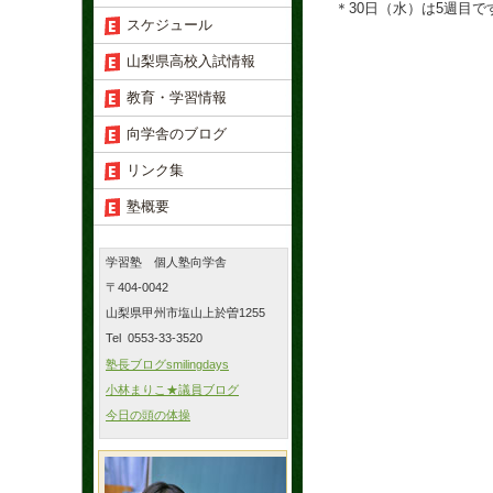
＊30日（水）は5週目
スケジュール
山梨県高校入試情報
教育・学習情報
向学舎のブログ
リンク集
塾概要
学習塾 個人塾向学舎
〒404-0042
山梨県甲州市塩山上於曽1255
Tel 0553-33-3520
塾長ブログsmilingdays
小林まりこ★議員ブログ
今日の頭の体操