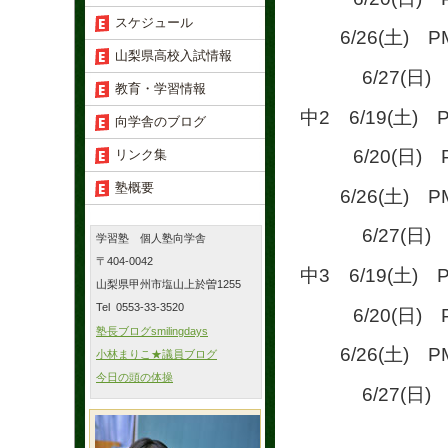
スケジュール
6/26(土) PM
山梨県高校入試情報
6/27(日) PM
教育・学習情報
中2 6/19(土) P
向学舎のブログ
6/20(日) PM
リンク集
塾概要
6/26(土) PM
6/27(日) PM
学習塾 個人塾向学舎
〒404-0042
中3 6/19(土) P
山梨県甲州市塩山上於曽1255
Tel 0553-33-3520
6/20(日) PM
塾長ブログsmilingdays
6/26(土) PM
小林まりこ★議員ブログ
今日の頭の体操
6/27(日) PM