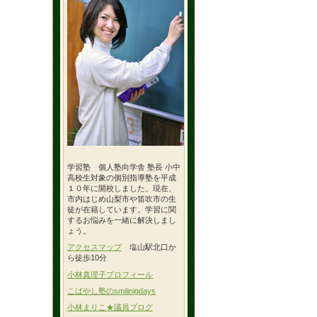
学習塾 個人塾向学舎 塾長 小中
高校生対象の個別指導塾を平成
１０年に開校しました。現在、
市内はじめ山梨市や笛吹市の生
徒が在籍しています。学習に関
するお悩みを一緒に解決しまし
ょう。
アクセスマップ
塩山駅北口か
ら徒歩10分
小林真理子プロフィール
こばやし塾のsmilinigdays
小林まりこ★議員ブログ