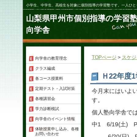
小学生、中学生、高校生を対象に個別指導の学習塾です。一人ひと
山梨県甲州市個別指導の学習
向学舎
TOPページ
>
スケジ
向学舎の教育理念
クラス編成
Ｈ22年度
各コース授業料
定期テスト・入試対策
今月末にはいよ
各種講習会
す。
学力診断模試
個人塾向学舎で
向学舎のイベント情報
中1 6/19(土) P
体験授業申し込み、各種
お問い合わせ
6/20(日) PM