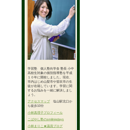
学習塾 個人塾向学舎 塾長 小中
高校生対象の個別指導塾を平成
１０年に開校しました。現在、
市内はじめ山梨市や笛吹市の生
徒が在籍しています。学習に関
するお悩みを一緒に解決しまし
ょう。
アクセスマップ
塩山駅北口か
ら徒歩10分
小林真理子プロフィール
こばやし塾のsmilinigdays
小林まりこ★議員ブログ