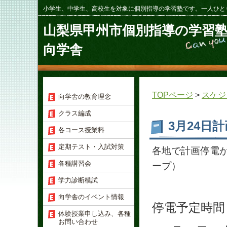
小学生、中学生、高校生を対象に個別指導の学習塾です。一人ひと
山梨県甲州市個別指導の学習
向学舎
TOPページ
>
スケジ
向学舎の教育理念
クラス編成
3月24日
各コース授業料
定期テスト・入試対策
各地で計画停電
各種講習会
ープ）
学力診断模試
向学舎のイベント情報
停電予定時間
体験授業申し込み、各種
お問い合わせ