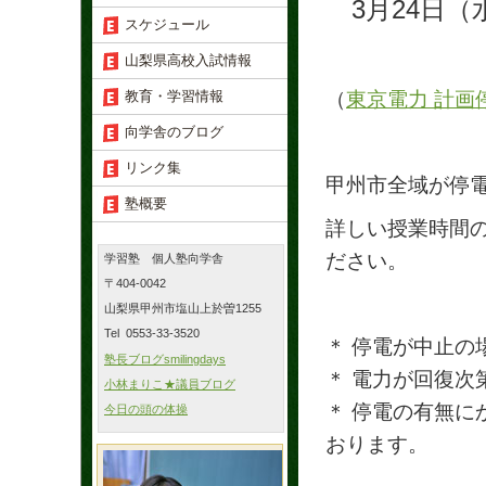
3月24日（水）
スケジュール
山梨県高校入試情報
（
東京電力 計画
教育・学習情報
向学舎のブログ
リンク集
甲州市全域が停
塾概要
詳しい授業時間
ださい。
学習塾 個人塾向学舎
〒404-0042
山梨県甲州市塩山上於曽1255
Tel 0553-33-3520
＊ 停電が中止の
塾長ブログsmilingdays
＊ 電力が回復次
小林まりこ★議員ブログ
＊ 停電の有無
今日の頭の体操
おります。