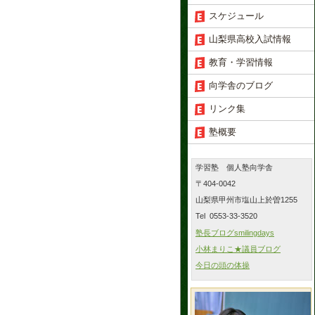
スケジュール
山梨県高校入試情報
教育・学習情報
向学舎のブログ
リンク集
塾概要
学習塾 個人塾向学舎
〒404-0042
山梨県甲州市塩山上於曽1255
Tel 0553-33-3520
塾長ブログsmilingdays
小林まりこ★議員ブログ
今日の頭の体操