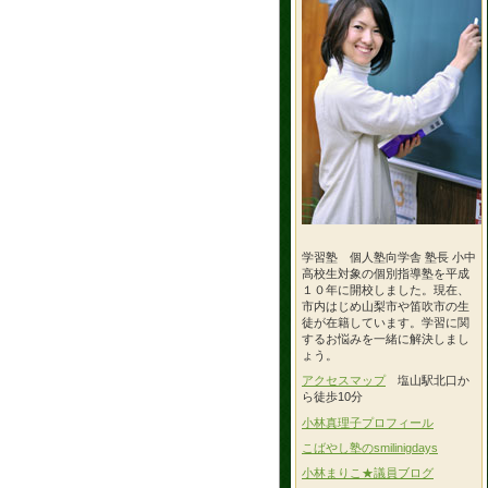
学習塾 個人塾向学舎 塾長 小中
高校生対象の個別指導塾を平成
１０年に開校しました。現在、
市内はじめ山梨市や笛吹市の生
徒が在籍しています。学習に関
するお悩みを一緒に解決しまし
ょう。
アクセスマップ
塩山駅北口か
ら徒歩10分
小林真理子プロフィール
こばやし塾のsmilinigdays
小林まりこ★議員ブログ