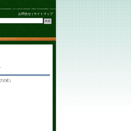
お問合せ
|
サイトマップ
て
プのE）