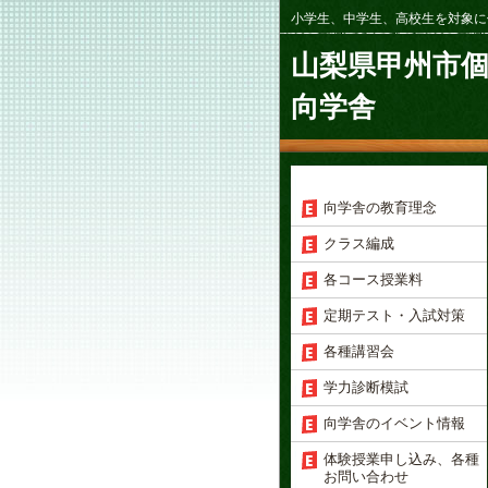
小学生、中学生、高校生を対象に
山梨県甲州市
向学舎
向学舎の教育理念
クラス編成
各コース授業料
定期テスト・入試対策
各種講習会
学力診断模試
向学舎のイベント情報
体験授業申し込み、各種
お問い合わせ