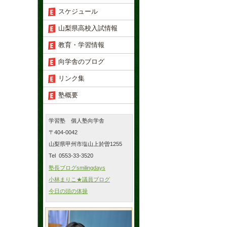
スケジュール
山梨県高校入試情報
教育・学習情報
向学舎のブログ
リンク集
塾概要
学習塾 個人塾向学舎
〒404-0042
山梨県甲州市塩山上於曽1255
Tel 0553-33-3520
塾長ブログsmilingdays
小林まりこ★議員ブログ
今日の頭の体操