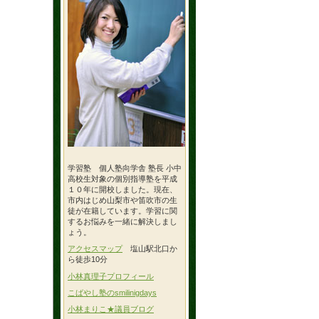
学習塾 個人塾向学舎 塾長 小中
高校生対象の個別指導塾を平成
１０年に開校しました。現在、
市内はじめ山梨市や笛吹市の生
徒が在籍しています。学習に関
するお悩みを一緒に解決しまし
ょう。
アクセスマップ
塩山駅北口か
ら徒歩10分
小林真理子プロフィール
こばやし塾のsmilinigdays
小林まりこ★議員ブログ