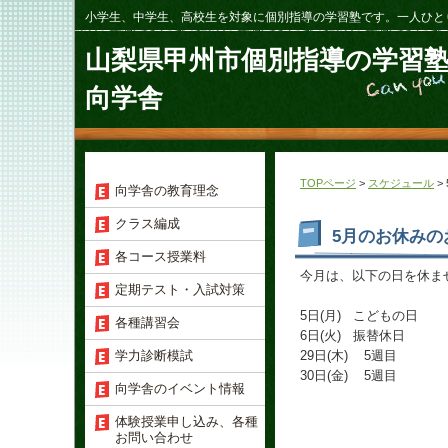
小学生、中学生、高校生を対象に個別指導の学習塾です。一人ひと
山梨県甲州市個別指導の学習
向学舎
TOPページ
>
スケジュール
>
向学舎の教育理念
クラス編成
5月のお休みの
各コース授業料
今月は、以下の日を休ま
定期テスト・入試対策
5日(月) こどもの日
各種講習会
6日(火) 振替休日
学力診断模試
29日(木) 5週目
30日(金) 5週目
向学舎のイベント情報
体験授業申し込み、各種
お問い合わせ