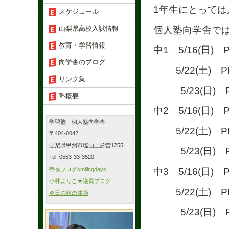
1年生にとって
スケジュール
個人塾向学舎で
山梨県高校入試情報
教育・学習情報
中1 5/16(日) P
向学舎のブログ
5/22(土) PM
リンク集
5/23(日) PM
塾概要
中2 5/16(日) P
学習塾 個人塾向学舎
5/22(土) PM
〒404-0042
山梨県甲州市塩山上於曽1255
5/23(日) PM
Tel 0553-33-3520
塾長ブログsmilingdays
中3 5/16(日) P
小林まりこ★議員ブログ
5/22(土) PM
今日の頭の体操
5/23(日) PM