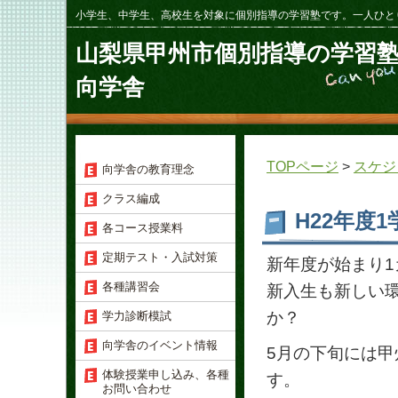
小学生、中学生、高校生を対象に個別指導の学習塾です。一人ひと
山梨県甲州市個別指導の学習
向学舎
TOPページ
>
スケジ
向学舎の教育理念
クラス編成
H22年度
各コース授業料
定期テスト・入試対策
新年度が始まり
各種講習会
新入生も新しい
か？
学力診断模試
向学舎のイベント情報
5月の下旬には甲
体験授業申し込み、各種
す。
お問い合わせ