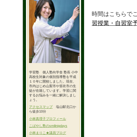
時間はこちらで
習授業・自習室
学習塾 個人塾向学舎 塾長 小中
高校生対象の個別指導塾を平成
１０年に開校しました。現在、
市内はじめ山梨市や笛吹市の生
徒が在籍しています。学習に関
するお悩みを一緒に解決しまし
ょう。
アクセスマップ
塩山駅北口か
ら徒歩10分
小林真理子プロフィール
こばやし塾のsmilinigdays
小林まりこ★議員ブログ