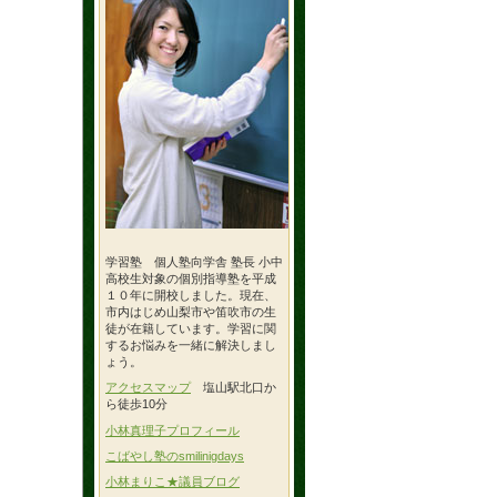
学習塾 個人塾向学舎 塾長 小中
高校生対象の個別指導塾を平成
１０年に開校しました。現在、
市内はじめ山梨市や笛吹市の生
徒が在籍しています。学習に関
するお悩みを一緒に解決しまし
ょう。
アクセスマップ
塩山駅北口か
ら徒歩10分
小林真理子プロフィール
こばやし塾のsmilinigdays
小林まりこ★議員ブログ