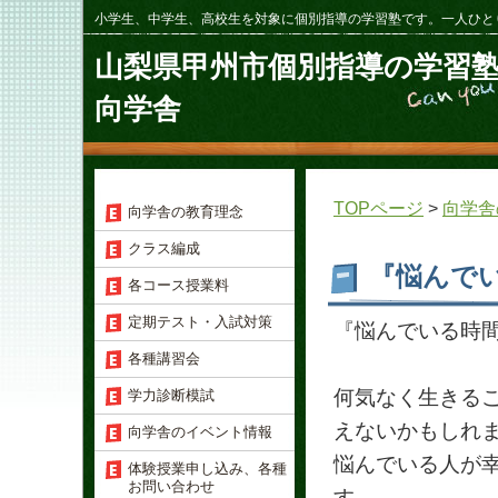
小学生、中学生、高校生を対象に個別指導の学習塾です。一人ひと
山梨県甲州市個別指導の学習
向学舎
TOPページ
>
向学舎
向学舎の教育理念
クラス編成
『悩んで
各コース授業料
定期テスト・入試対策
『悩んでいる時
各種講習会
何気なく生きる
学力診断模試
えないかもしれ
向学舎のイベント情報
悩んでいる人が
体験授業申し込み、各種
お問い合わせ
す。