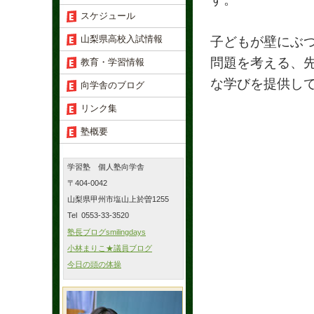
スケジュール
山梨県高校入試情報
子どもが壁にぶ
問題を考える、
教育・学習情報
な学びを提供し
向学舎のブログ
リンク集
塾概要
学習塾 個人塾向学舎
〒404-0042
山梨県甲州市塩山上於曽1255
Tel 0553-33-3520
塾長ブログsmilingdays
小林まりこ★議員ブログ
今日の頭の体操