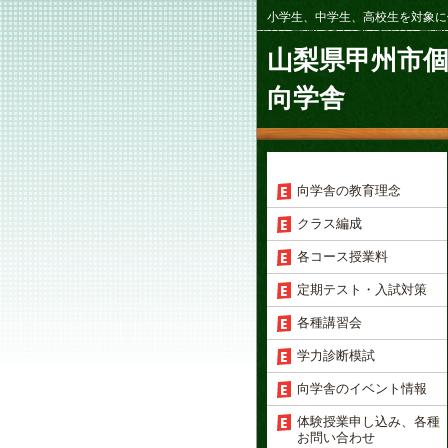
小学生、中学生、高校生を対象に
山梨県甲州市
向学舎
向学舎の教育理念
クラス編成
各コース授業料
定期テスト・入試対策
各種講習会
学力診断模試
向学舎のイベント情報
体験授業申し込み、各種
お問い合わせ