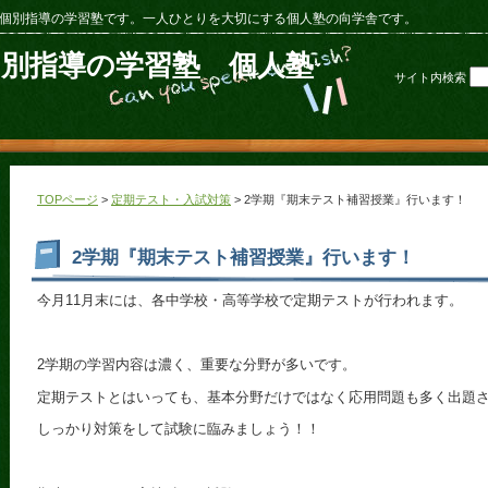
個別指導の学習塾です。一人ひとりを大切にする個人塾の向学舎です。
個別指導の学習塾 個人塾
サイト内検索
TOPページ
>
定期テスト・入試対策
> 2学期『期末テスト補習授業』行います！
2学期『期末テスト補習授業』行います！
今月11月末には、各中学校・高等学校で定期テストが行われます。
2学期の学習内容は濃く、重要な分野が多いです。
定期テストとはいっても、基本分野だけではなく応用問題も多く出題
しっかり対策をして試験に臨みましょう！！