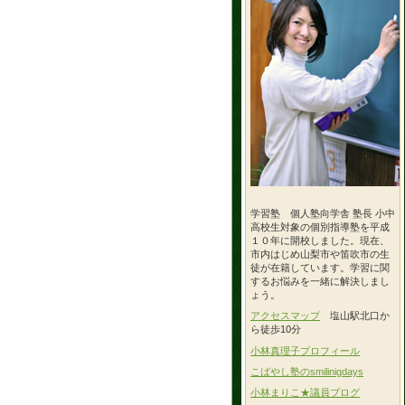
学習塾 個人塾向学舎 塾長 小中
高校生対象の個別指導塾を平成
１０年に開校しました。現在、
市内はじめ山梨市や笛吹市の生
徒が在籍しています。学習に関
するお悩みを一緒に解決しまし
ょう。
アクセスマップ
塩山駅北口か
ら徒歩10分
小林真理子プロフィール
こばやし塾のsmilinigdays
小林まりこ★議員ブログ