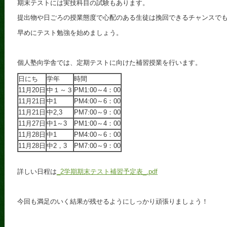
期末テストには実技科目の試験もあります。
提出物や日ごろの授業態度で心配のある生徒は挽回できるチャンスで
早めにテスト勉強を始めましょう。
個人塾向学舎では、定期テストに向けた補習授業を行います。
日にち
学年
時間
11月20日
中１～３
PM1:00～4：00
11月21日
中1
PM4:00～6：00
11月21日
中2,3
PM7:00～9：00
11月27日
中1～3
PM1:00～4：00
11月28日
中1
PM4:00～6：00
11月28日
中2，3
PM7:00～9：00
詳しい日程は
_2学期期末テスト補習予定表_.pdf
今回も満足のいく結果が残せるようにしっかり頑張りましょう！