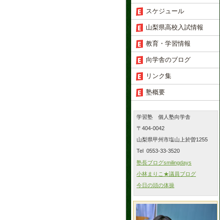
スケジュール
山梨県高校入試情報
教育・学習情報
向学舎のブログ
リンク集
塾概要
学習塾 個人塾向学舎
〒404-0042
山梨県甲州市塩山上於曽1255
Tel 0553-33-3520
塾長ブログsmilingdays
小林まりこ★議員ブログ
今日の頭の体操