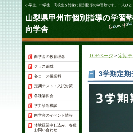
小学生、中学生、高校生を対象に個別指導の学習塾です。一人ひと
山梨県甲州市個別指導の学習
向学舎
TOPページ
>
定期テ
向学舎の教育理念
クラス編成
3学期定
各コース授業料
定期テスト・入試対策
各種講習会
学力診断模試
向学舎のイベント情報
体験授業申し込み、各種
お問い合わせ