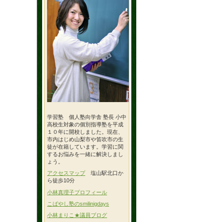
学習塾 個人塾向学舎 塾長 小中
高校生対象の個別指導塾を平成
１０年に開校しました。現在、
市内はじめ山梨市や笛吹市の生
徒が在籍しています。学習に関
するお悩みを一緒に解決しまし
ょう。
アクセスマップ
塩山駅北口か
ら徒歩10分
小林真理子プロフィール
こばやし塾のsmilinigdays
小林まりこ★議員ブログ