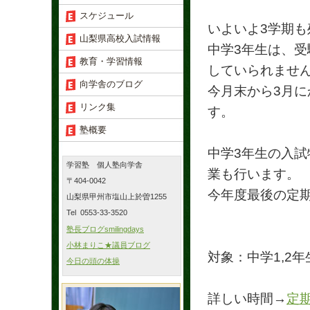
スケジュール
いよいよ3学期も
山梨県高校入試情報
中学3年生は、
教育・学習情報
していられませ
向学舎のブログ
今月末から3月
リンク集
す。
塾概要
中学3年生の入試
学習塾 個人塾向学舎
業も行います。
〒404-0042
今年度最後の定期
山梨県甲州市塩山上於曽1255
Tel 0553-33-3520
塾長ブログsmilingdays
小林まりこ★議員ブログ
対象：中学1,2年
今日の頭の体操
詳しい時間→
定期