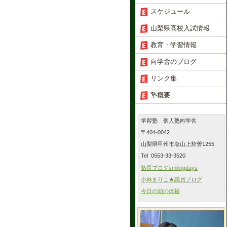
スケジュール
山梨県高校入試情報
教育・学習情報
向学舎のブログ
リンク集
塾概要
学習塾 個人塾向学舎
〒404-0042
山梨県甲州市塩山上於曽1255
Tel 0553-33-3520
塾長ブログsmilingdays
小林まりこ★議員ブログ
今日の頭の体操