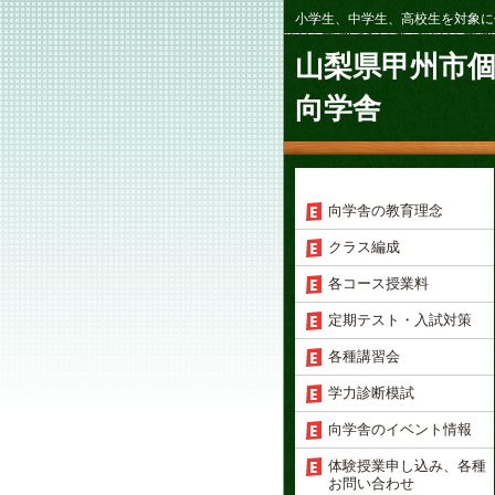
小学生、中学生、高校生を対象に
山梨県甲州市
向学舎
向学舎の教育理念
クラス編成
各コース授業料
定期テスト・入試対策
各種講習会
学力診断模試
向学舎のイベント情報
体験授業申し込み、各種
お問い合わせ