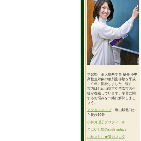
学習塾 個人塾向学舎 塾長 小中
高校生対象の個別指導塾を平成
１０年に開校しました。現在、
市内はじめ山梨市や笛吹市の生
徒が在籍しています。学習に関
するお悩みを一緒に解決しまし
ょう。
アクセスマップ
塩山駅北口か
ら徒歩10分
小林真理子プロフィール
こばやし塾のsmilinigdays
小林まりこ★議員ブログ