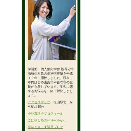
学習塾 個人塾向学舎 塾長 小中
高校生対象の個別指導塾を平成
１０年に開校しました。現在、
市内はじめ山梨市や笛吹市の生
徒が在籍しています。学習に関
するお悩みを一緒に解決しまし
ょう。
アクセスマップ
塩山駅北口か
ら徒歩10分
小林真理子プロフィール
こばやし塾のsmilinigdays
小林まりこ★議員ブログ