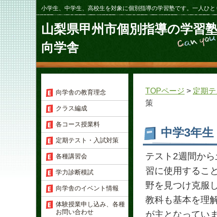
小学生、中学生、高校生を対象に個別指導の学習塾です。一人ひと
山梨県甲州市個別指導の学習
向学舎
TOPページ
>
定期テ
向学舎の教育理念
策
クラス編成
各コース授業料
中学3年生
定期テスト・入試対策
テスト2週間か
各種講習会
習に使用するこ
学力診断模試
野を見つけ克服
向学舎のイベント情報
教科も基本を理
体験授業申し込み、各種
お問い合わせ
が主となってい