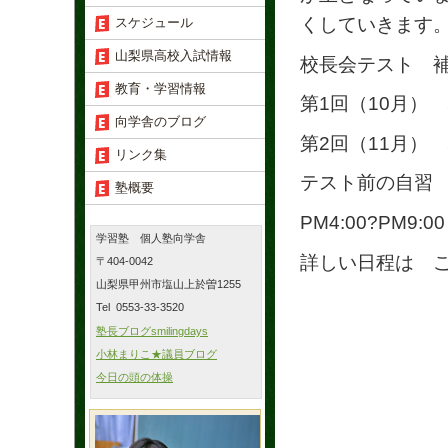
くしていきます
スケジュール
山梨県高校入試情報
校長会テスト 
教育・学習情報
第1回（10月） 
向学舎のブログ
第2回（11月） 
リンク集
テスト前の自習
塾概要
PM4:00?PM
学習塾 個人塾向学舎
詳しい日程は 
〒404-0042
山梨県甲州市塩山上於曽1255
Tel 0553-33-3520
塾長ブログsmilingdays
小林まりこ★議員ブログ
今日の頭の体操