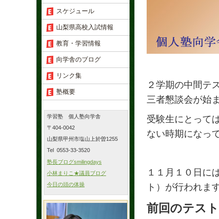
スケジュール
山梨県高校入試情報
教育・学習情報
向学舎のブログ
リンク集
２学期の中間テ
塾概要
三者懇談会が始
学習塾 個人塾向学舎
受験生にとって
〒404-0042
ない時期になっ
山梨県甲州市塩山上於曽1255
Tel 0553-33-3520
塾長ブログsmilingdays
１１月１０日に
小林まりこ★議員ブログ
今日の頭の体操
ト）が行われま
前回のテスト