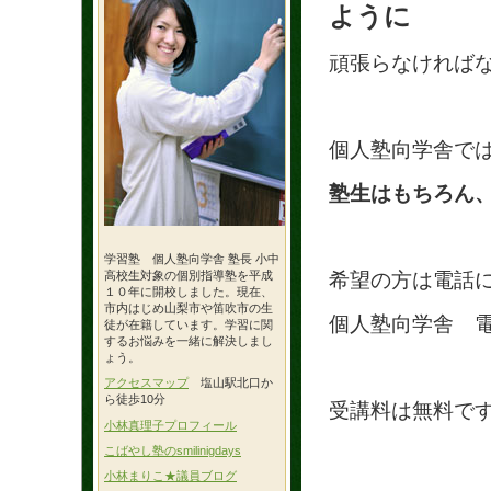
ように
頑張らなければ
個人塾向学舎で
塾生はもちろん
学習塾 個人塾向学舎 塾長 小中
希望の方は電話
高校生対象の個別指導塾を平成
１０年に開校しました。現在、
市内はじめ山梨市や笛吹市の生
個人塾向学舎 電話 
徒が在籍しています。学習に関
するお悩みを一緒に解決しまし
ょう。
アクセスマップ
塩山駅北口か
ら徒歩10分
受講料は無料で
小林真理子プロフィール
こばやし塾のsmilinigdays
小林まりこ★議員ブログ