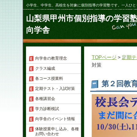
小学生、中学生、高校生を対象に個別指導の学習塾です。一人ひと
山梨県甲州市個別指導の学習
向学舎
TOPページ
>
定期テ
向学舎の教育理念
対策
クラス編成
各コース授業料
第２回教育
定期テスト・入試対策
各種講習会
学力診断模試
向学舎のイベント情報
体験授業申し込み、各種
お問い合わせ