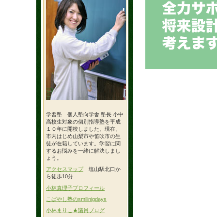
学習塾 個人塾向学舎 塾長 小中
高校生対象の個別指導塾を平成
１０年に開校しました。現在、
市内はじめ山梨市や笛吹市の生
徒が在籍しています。学習に関
するお悩みを一緒に解決しまし
ょう。
アクセスマップ
塩山駅北口か
ら徒歩10分
小林真理子プロフィール
こばやし塾のsmilinigdays
小林まりこ★議員ブログ