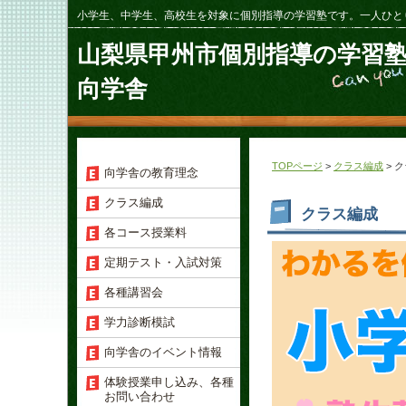
小学生、中学生、高校生を対象に個別指導の学習塾です。一人ひと
山梨県甲州市個別指導の学習
向学舎
TOPページ
>
クラス編成
> 
向学舎の教育理念
クラス編成
クラス編成
各コース授業料
定期テスト・入試対策
各種講習会
学力診断模試
向学舎のイベント情報
体験授業申し込み、各種
お問い合わせ