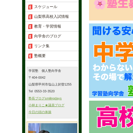
スケジュール
山梨県高校入試情報
教育・学習情報
向学舎のブログ
リンク集
塾概要
学習塾 個人塾向学舎
〒404-0042
山梨県甲州市塩山上於曽1255
Tel 0553-33-3520
塾長ブログsmilingdays
小林まりこ★議員ブログ
今日の頭の体操