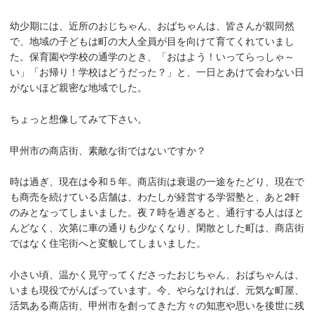
幼少期には、近所のおじちゃん、おばちゃんは、皆さんが親同然
で、地域の子どもは町の大人全員が目を向けて育てくれていまし
た。保育園や学校の通学のとき、「おはよう！いってらっしゃ～
い」「お帰り！学校はどうだった？」と、一日とあけて会わない日
がないほど親密な地域でした。
ちょっと想像してみて下さい。
甲州市の商店街、素敵な街ではないですか？
時は過ぎ、現在は令和５年。商店街は衰退の一途をたどり、現在で
も商売を続けている店舗は、わたしが経営する学習塾と、あと2軒
のみとなってしまいました。夜７時を過ぎると、通行する人はほと
んどなく、次第に車の通りも少なくなり、閑散とした町は、商店街
ではなく住宅街へと変貌してしまいました。
小さい頃、温かく見守ってくださったおじちゃん、おばちゃんは、
いまも現役でがんばっています。今、やらなければ、元気な町屋、
活気ある商店街、甲州市を創ってきた方々の知恵や思いを後世に残