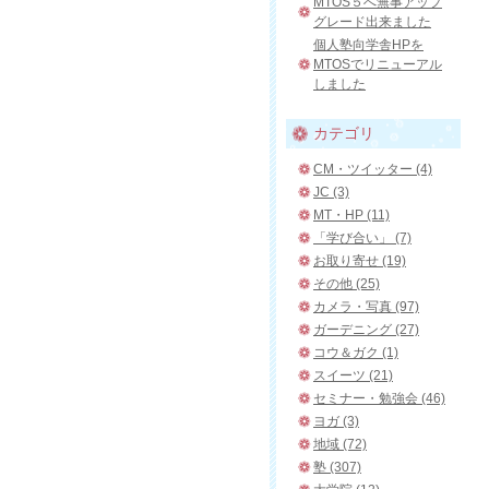
MTOS５へ無事アップ
グレード出来ました
個人塾向学舎HPを
MTOSでリニューアル
しました
カテゴリ
CM・ツイッター (4)
JC (3)
MT・HP (11)
「学び合い」 (7)
お取り寄せ (19)
その他 (25)
カメラ・写真 (97)
ガーデニング (27)
コウ＆ガク (1)
スイーツ (21)
セミナー・勉強会 (46)
ヨガ (3)
地域 (72)
塾 (307)