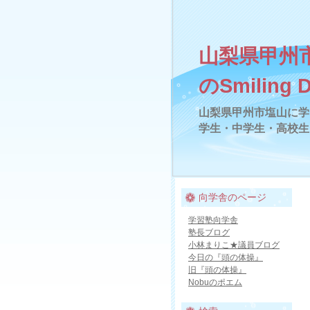
山梨県甲州
のSmiling 
山梨県甲州市塩山に学
学生・中学生・高校生
向学舎のページ
学習塾向学舎
塾長ブログ
小林まりこ★議員ブログ
今日の『頭の体操』
旧『頭の体操』
Nobuのポエム