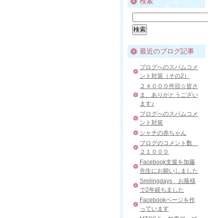
検索
最近のブログ記事
ブログへのスパムコメ
ント対策（その2）
２４０００件目☆皆さ
ま、ありがとうござい
ます♪
ブログへのスパムコメ
ント対策
シャチの赤ちゃん
ブログのコメント数
２１０００
Facebook支援を加藤
先生にお願いしました
Smilingdays お蔭様
で2年経ちました
Facebookページを作
っています