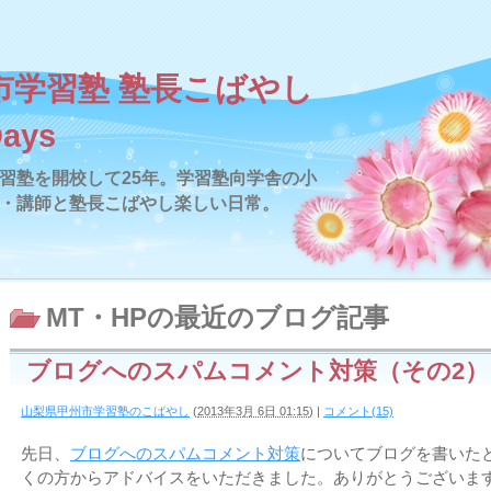
市学習塾 塾長こばやし
Days
習塾を開校して25年。学習塾向学舎の小
・講師と塾長こばやし楽しい日常。
MT・HP
の最近のブログ記事
ブログへのスパムコメント対策（その2）
山梨県甲州市学習塾のこばやし
(
2013年3月 6日 01:15
)
|
コメント(15)
先日、
ブログへのスパムコメント対策
についてブログを書いた
くの方からアドバイスをいただきました。ありがとうございま