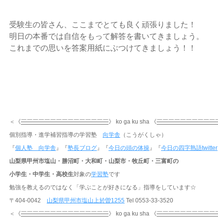
受験生の皆さん、ここまでとても良く頑張りました！
明日の本番では自信をもって解答を書いてきましょう。
これまでの思いを答案用紙にぶつけてきましょう！！
＜《
￣￣￣￣￣￣￣￣￣￣￣￣￣￣￣
》 ko ga ku sha 《
￣￣￣￣￣￣￣￣￣￣
個別指導・進学補習指導の学習塾
向学舎
（こうがくしゃ）
『
個人塾 向学舎
』『
塾長ブログ
』『
今日の頭の体操
』『
今日の四字熟語twitter
山梨県甲州市塩山・勝沼町・大和町・山梨市・牧丘町・三富町の
小学生・中学生・高校生
対象の
学習塾
です
勉強を教えるのではなく「学ぶことが好きになる」指導をしています☆
〒404-0042
山梨県甲州市塩山上於曽1255
Tel 0553-33-3520
＜《
￣￣￣￣￣￣￣￣￣￣￣￣￣￣￣
》 ko ga ku sha 《
￣￣￣￣￣￣￣￣￣￣