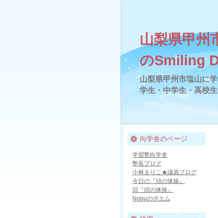
山梨県甲州
のSmiling 
山梨県甲州市塩山に学
学生・中学生・高校生
向学舎のページ
学習塾向学舎
塾長ブログ
小林まりこ★議員ブログ
今日の『頭の体操』
旧『頭の体操』
Nobuのポエム