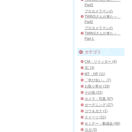
Part3
プロカメラマンの
TWINSさんが来た～
Part2
プロカメラマンの
TWINSさんが来た～
Part１
カテゴリ
CM・ツイッター (4)
JC (3)
MT・HP (11)
「学び合い」 (7)
お取り寄せ (19)
その他 (25)
カメラ・写真 (97)
ガーデニング (27)
コウ＆ガク (1)
スイーツ (21)
セミナー・勉強会 (46)
ヨガ (3)