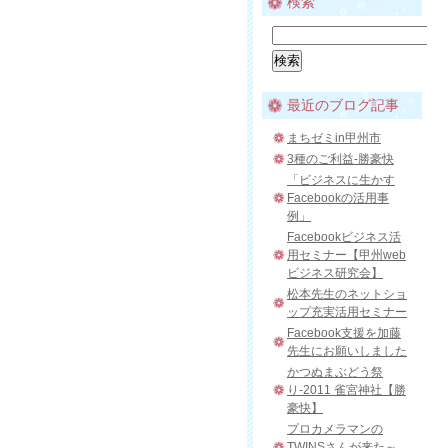
検索
最近のブログ記事
まちゼミin甲州市
3種のご利益-勝豪快
「ビジネスに生かす
Facebookの活用事
例」
Facebookビジネス活
用セミナー【甲州web
ビジネス研究会】
松本先生のネットショ
ップ充実活用セミナー
Facebook支援を加藤
先生にお願いしました
かつぬまぶどう祭
り-2011 雀宮神社【勝
豪快】
プロカメラマンの
TWINSさんが来た～