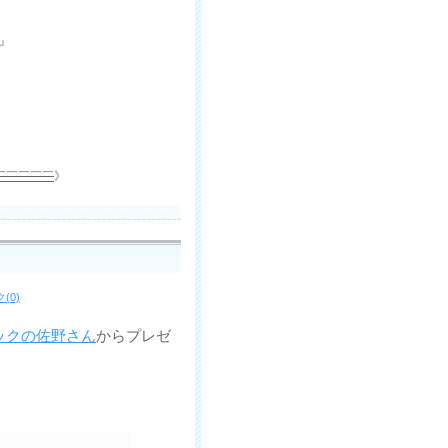
』
￣￣￣￣￣
》
(0)
ックの佐野さん
からプレゼ