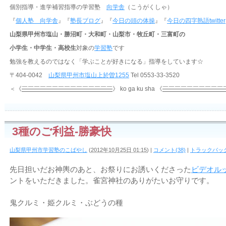
個別指導・進学補習指導の学習塾
向学舎
（こうがくしゃ）
『
個人塾 向学舎
』『
塾長ブログ
』『
今日の頭の体操
』『
今日の四字熟語twitter
山梨県甲州市塩山・勝沼町・大和町・山梨市・牧丘町・三富町の
小学生・中学生・高校生
対象の
学習塾
です
勉強を教えるのではなく「学ぶことが好きになる」指導をしています☆
〒404-0042
山梨県甲州市塩山上於曽1255
Tel 0553-33-3520
＜《
￣￣￣￣￣￣￣￣￣￣￣￣￣￣￣
》 ko ga ku sha 《
￣￣￣￣￣￣￣￣￣￣
3種のご利益-勝豪快
山梨県甲州市学習塾のこばやし
(
2012年10月25日 01:15
)
|
コメント(38)
|
トラックバック
先日担いだお神輿のあと、お祭りにお誘いくださった
ビデオル
ントをいただきました。雀宮神社のありがたいお守りです。
鬼クルミ・姫クルミ・ぶどうの種