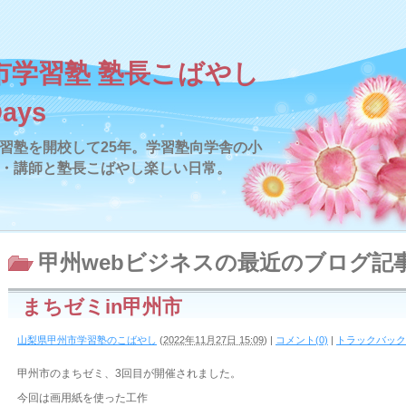
市学習塾 塾長こばやし
Days
習塾を開校して25年。学習塾向学舎の小
・講師と塾長こばやし楽しい日常。
甲州webビジネス
の最近のブログ記
まちゼミin甲州市
山梨県甲州市学習塾のこばやし
(
2022年11月27日 15:09
)
|
コメント(0)
|
トラックバック(
甲州市のまちゼミ、3回目が開催されました。
今回は画用紙を使った工作