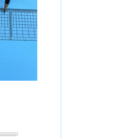
￣￣￣￣￣
》